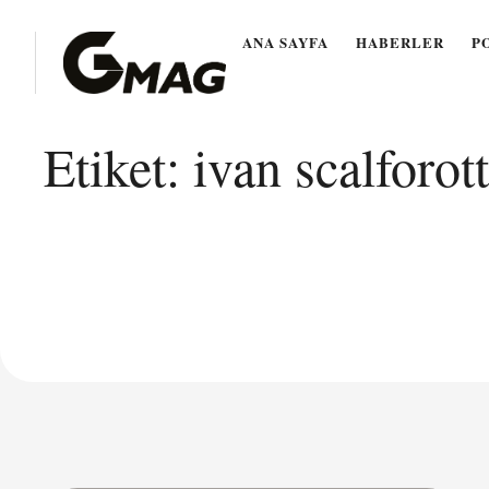
ANA SAYFA
HABERLER
P
Etiket:
ivan scalforot