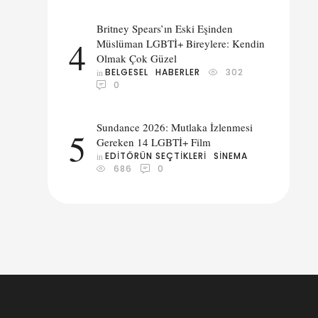
Britney Spears’ın Eski Eşinden
4
Müslüman LGBTİ+ Bireylere: Kendin
Olmak Çok Güzel
BELGESEL
HABERLER
302
in 
0
Sundance 2026: Mutlaka İzlenmesi
5
Gereken 14 LGBTİ+ Film
EDITÖRÜN SEÇTIKLERI
SINEMA
in 
686
0