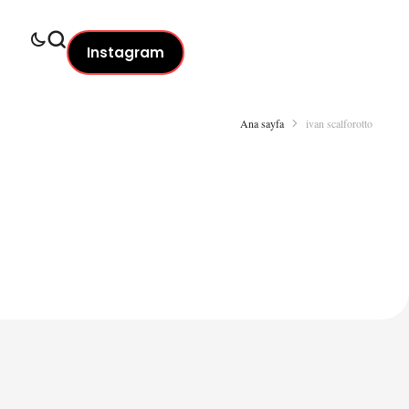
Instagram
Ana sayfa
ivan scalforotto