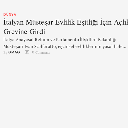
DÜNYA
İtalyan Müsteşar Evlilik Eşitliği İçin Açlı
Grevine Girdi
İtalya Anayasal Reform ve Parlamento İlişkileri Bakanlığı
Müsteşarı Ivan Scalfarotto, eşcinsel evliliklerinin yasal hale
GMAG
0
By 
 Comments
getirilmesi talebiyle açlık grevine başladı.