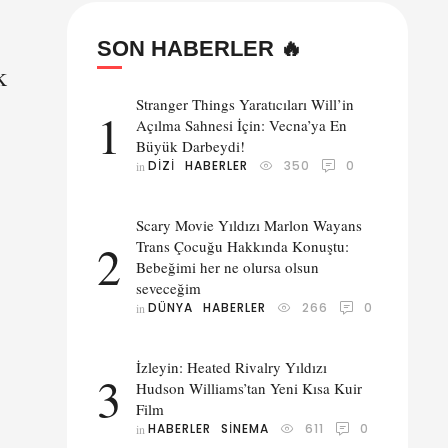
SON HABERLER 🔥
k
Stranger Things Yaratıcıları Will’in
1
Açılma Sahnesi İçin: Vecna’ya En
Büyük Darbeydi!
DIZI
HABERLER
350
0
in 
Scary Movie Yıldızı Marlon Wayans
2
Trans Çocuğu Hakkında Konuştu:
Bebeğimi her ne olursa olsun
seveceğim
DÜNYA
HABERLER
266
0
in 
İzleyin: Heated Rivalry Yıldızı
3
Hudson Williams’tan Yeni Kısa Kuir
Film
HABERLER
SINEMA
611
0
in 