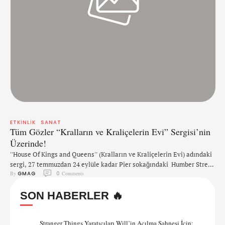
ETKINLIK
SANAT
Tüm Gözler “Kralların ve Kraliçelerin Evi” Sergisi’nin
Üzerinde!
''House Of Kings and Queens'' (Kralların ve Kraliçelerin Evi) adındaki
sergi, 27 temmuzdan 24 eylüle kadar Pier sokağındaki Humber Street
By 
GMAG
0
 Comments
Gallery'nin 4. galerisinde sergilenecek. Uluslar arası belgesel
fotoğrafçısı Lee Price Hull, İngiltere Kültür Şehri 2017'nin LGBT 50
SON HABERLER 🔥
programında güçlü bir sergi yapmaya hazırlanıyor. O gün, İngiltere'de
eşcinselliğin suç olmaktan çıkmasının öncüsü "Cinsel Saldırı
Hareketi 1967"nin …
Stranger Things Yaratıcıları Will’in Açılma Sahnesi İçin: