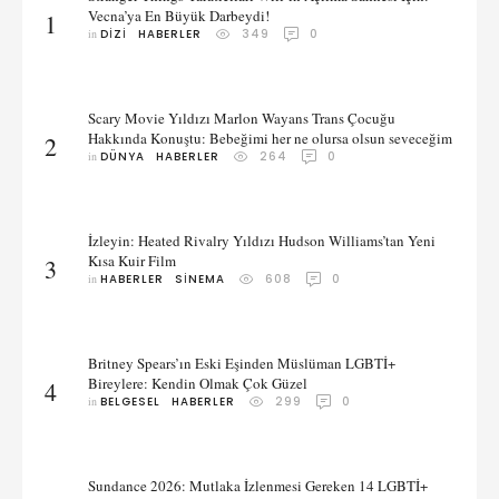
Vecna’ya En Büyük Darbeydi!
1
in 
DIZI
HABERLER
349
0
Scary Movie Yıldızı Marlon Wayans Trans Çocuğu
Hakkında Konuştu: Bebeğimi her ne olursa olsun seveceğim
2
in 
DÜNYA
HABERLER
264
0
İzleyin: Heated Rivalry Yıldızı Hudson Williams’tan Yeni
Kısa Kuir Film
3
in 
HABERLER
SINEMA
608
0
Britney Spears’ın Eski Eşinden Müslüman LGBTİ+
Bireylere: Kendin Olmak Çok Güzel
4
in 
BELGESEL
HABERLER
299
0
Sundance 2026: Mutlaka İzlenmesi Gereken 14 LGBTİ+