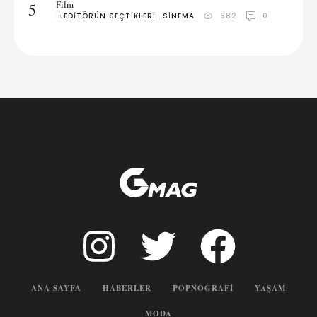
Film
5
in 
EDITÖRÜN SEÇTIKLERI
SINEMA
682
0
ANA SAYFA
HABERLER
POPNOGRAFI
YAŞAM
MODA