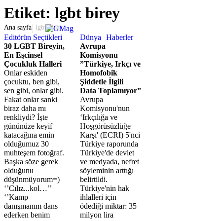
Etiket:
lgbt birey
Ana sayfa
lgbt birey
Editörün Seçtikleri
Dünya
Haberler
30 LGBT Bireyin,
Avrupa
En Eşcinsel
Komisyonu
Çocukluk Halleri
”Türkiye, Irkçı ve
Onlar eskiden
Homofobik
çocuktu, ben gibi,
Şiddetle İlgili
sen gibi, onlar gibi.
Data Toplamıyor”
Fakat onlar sanki
Avrupa
biraz daha mı
Komisyonu'nun
renkliydi? İşte
‘Irkçılığa ve
gününüze keyif
Hoşgörüsüzlüğe
katacağına emin
Karşı' (ECRI) 5'nci
olduğumuz 30
Türkiye raporunda
muhteşem fotoğraf.
Türkiye'de devlet
Başka söze gerek
ve medyada, nefret
olduğunu
söyleminin arttığı
düşünmüyorum=)
belirtildi.
‘’Cılız...kol…’’
Türkiye'nin hak
‘’Kamp
ihlalleri için
danışmanım dans
ödediği miktar: 35
ederken benim
milyon lira