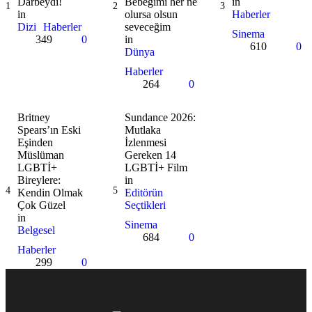
Darbeydi!
Bebeğimi her ne
in 
1
2
3
in 
olursa olsun
Haberler
Dizi
Haberler
seveceğim
Sinema
349
0
in 
610
0
Dünya
Haberler
264
0
Britney
Sundance 2026:
Spears’ın Eski
Mutlaka
Eşinden
İzlenmesi
Müslüman
Gereken 14
LGBTİ+
LGBTİ+ Film
Bireylere:
in 
4
5
Kendin Olmak
Editörün 
Çok Güzel
Seçtikleri
in 
Sinema
Belgesel
684
0
Haberler
299
0