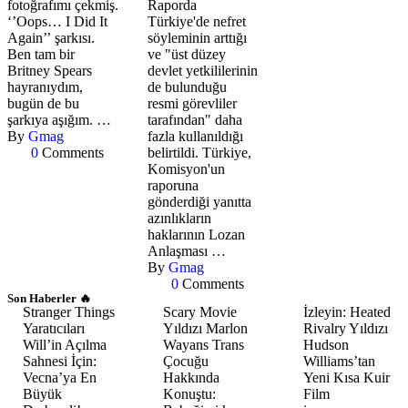
fotoğrafımı çekmiş.
Raporda
‘’Oops… I Did It
Türkiye'de nefret
Again’’ şarkısı.
söyleminin arttığı
Ben tam bir
ve "üst düzey
Britney Spears
devlet yetkililerinin
hayranıydım,
de bulunduğu
bugün de bu
resmi görevliler
şarkıya aşığım. …
tarafından" daha
By 
Gmag
fazla kullanıldığı
0
 Comments
belirtildi. Türkiye,
Komisyon'un
raporuna
gönderdiği yanıtta
azınlıkların
haklarının Lozan
Anlaşması …
By 
Gmag
0
 Comments
Son Haberler 🔥
Stranger Things
Scary Movie
İzleyin: Heated
Yaratıcıları
Yıldızı Marlon
Rivalry Yıldızı
Will’in Açılma
Wayans Trans
Hudson
Sahnesi İçin:
Çocuğu
Williams’tan
Vecna’ya En
Hakkında
Yeni Kısa Kuir
Büyük
Konuştu:
Film