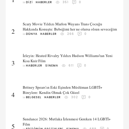
in 
DIZI
HABERLER
351
0
Scary Movie Yıldızı Marlon Wayans Trans Çocuğu
Hakkında Konuştu: Bebeğimi her ne olursa olsun seveceğim
2
in 
DÜNYA
HABERLER
266
0
İzleyin: Heated Rivalry Yıldızı Hudson Williams’tan Yeni
Kısa Kuir Film
3
in 
HABERLER
SINEMA
611
0
Britney Spears’ın Eski Eşinden Müslüman LGBTİ+
Bireylere: Kendin Olmak Çok Güzel
4
in 
BELGESEL
HABERLER
302
0
Sundance 2026: Mutlaka İzlenmesi Gereken 14 LGBTİ+
Film
5
in 
EDITÖRÜN SEÇTIKLERI
SINEMA
689
0