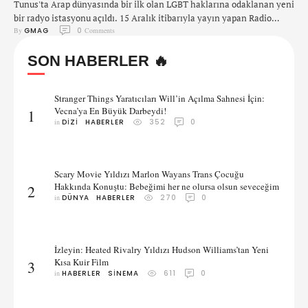
Tunus'ta Arap dünyasında bir ilk olan LGBT haklarına odaklanan yeni
bir radyo istasyonu açıldı. 15 Aralık itibarıyla yayın yapan Radio
By 
GMAG
0
 Comments
Shams, Hollanda büyükelçiliğinden destek alarak LGBT hakları
örgütü pşan Shams'ın bir buluşu. At the launch of Shams Rad, the
SON HABERLER 🔥
first ever LGBTIQ web radio in Tunisia. A project supported by the NL
Embassy in Tunis …
Stranger Things Yaratıcıları Will’in Açılma Sahnesi İçin:
Vecna’ya En Büyük Darbeydi!
1
in 
DIZI
HABERLER
352
0
Scary Movie Yıldızı Marlon Wayans Trans Çocuğu
Hakkında Konuştu: Bebeğimi her ne olursa olsun seveceğim
2
in 
DÜNYA
HABERLER
270
0
İzleyin: Heated Rivalry Yıldızı Hudson Williams’tan Yeni
Kısa Kuir Film
3
in 
HABERLER
SINEMA
611
0