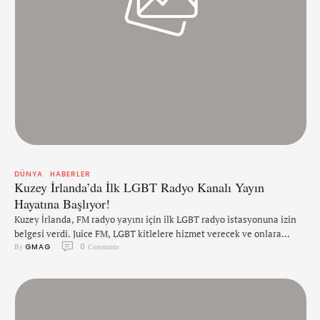
DÜNYA
HABERLER
Kuzey İrlanda’da İlk LGBT Radyo Kanalı Yayın
Hayatına Başlıyor!
Kuzey İrlanda, FM radyo yayını için ilk LGBT radyo istasyonuna izin
belgesi verdi. Juice FM, LGBT kitlelere hizmet verecek ve onlara
By 
GMAG
0
 Comments
odaklanacak Kuzey İrlanda'nın ilk radyo istasyonu olacak. Juice FM
sözcüsü, verdiği bir röportajda şunlardan bahsetti; "LGBT'ler hayatın
her kesiminde varlar ve hedef kitlemize uygun konuşma içeriği ile
karışık ve benzersiz bir müzik tarzıyla ve …