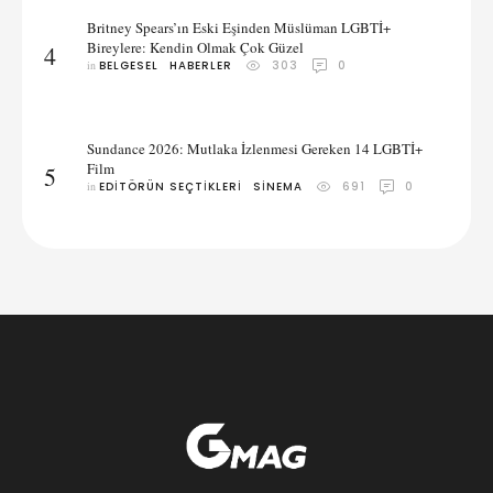
Britney Spears’ın Eski Eşinden Müslüman LGBTİ+
Bireylere: Kendin Olmak Çok Güzel
4
in 
BELGESEL
HABERLER
303
0
Sundance 2026: Mutlaka İzlenmesi Gereken 14 LGBTİ+
Film
5
in 
EDITÖRÜN SEÇTIKLERI
SINEMA
691
0