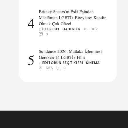
yor.
Britney Spears’ın Eski Eşinden
4
Müslüman LGBTİ+ Bireylere: Kendin
Olmak Çok Güzel
BELGESEL
HABERLER
302
in 
0
Sundance 2026: Mutlaka İzlenmesi
5
Gereken 14 LGBTİ+ Film
EDITÖRÜN SEÇTIKLERI
SINEMA
in 
686
0