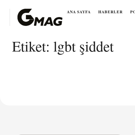
ANA SAYFA
HABERLER
P
Etiket:
lgbt şiddet