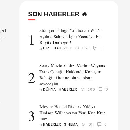
SON HABERLER 🔥
Stranger Things Yaratıcıları Will’in
geri
1
Açılma Sahnesi İçin: Vecna’ya En
,
Büyük Darbeydi!
ın
DIZI
HABERLER
350
0
in 
nde
erk
ya
Scary Movie Yıldızı Marlon Wayans
2
Trans Çocuğu Hakkında Konuştu:
Bebeğimi her ne olursa olsun
seveceğim
DÜNYA
HABERLER
266
0
in 
n
İzleyin: Heated Rivalry Yıldızı
3
Hudson Williams’tan Yeni Kısa Kuir
Film
HABERLER
SINEMA
611
0
in 