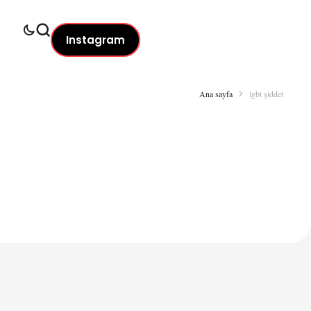
Instagram
Ana sayfa
lgbt şiddet