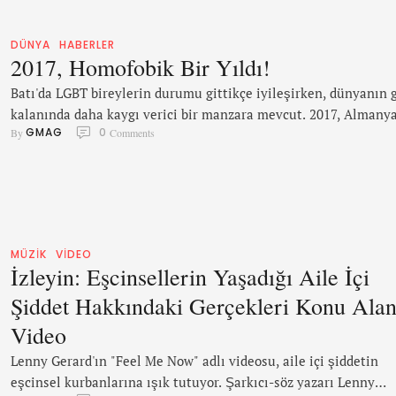
DÜNYA
HABERLER
2017, Homofobik Bir Yıldı!
Batı'da LGBT bireylerin durumu gittikçe iyileşirken, dünyanın 
kalanında daha kaygı verici bir manzara mevcut. 2017, Almanya
GMAG
0
By 
 Comments
Avusturya, Malta ve Avustralya gibi ülkeler için LGBT hakların
büyük ilerlemeler kaydettiği yıl olurken, dünyanın birçok yeri
şiddetli baskı ve kısıtlamalar izlendi. Çeçenistan Rusya'nın öz
bölgesi Çeçenistan'da bu yıl bir homofobik cadı avı olduğu orta
çıkarıldı. Yetkililerin yürüttüğü …
MÜZIK
VIDEO
İzleyin: Eşcinsellerin Yaşadığı Aile İçi
Şiddet Hakkındaki Gerçekleri Konu Ala
Video
Lenny Gerard'ın "Feel Me Now" adlı videosu, aile içi şiddetin
eşcinsel kurbanlarına ışık tutuyor. Şarkıcı-söz yazarı Lenny