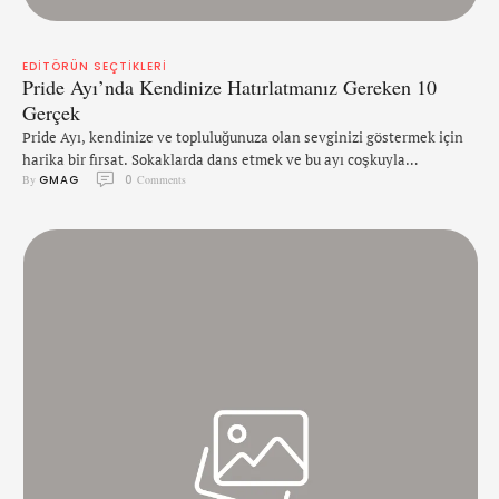
EDITÖRÜN SEÇTIKLERI
Pride Ayı’nda Kendinize Hatırlatmanız Gereken 10
Gerçek
Pride Ayı, kendinize ve topluluğunuza olan sevginizi göstermek için
harika bir fırsat. Sokaklarda dans etmek ve bu ayı coşkuyla
By 
GMAG
0
 Comments
kutlamanın yanısıra, kendinize olan sevginizi de hatırlatmanız
gerekiyor. Bunu yapabilmek adına faydalı olabileceğini
düşündüğümüz şeyleri sizlerle paylaşmak istedik! 1. Yalnız Değilsiniz
Metropollerde boğulan insanlar olarak, sürekli birileriyle vakit
geçirme, konuşma ve tanışma şansımız oluyor. Fakat küçük …