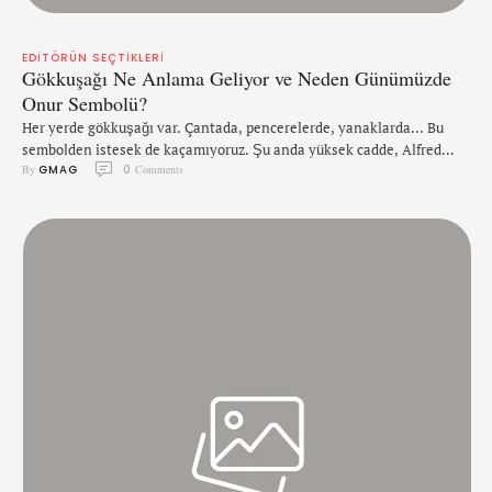
EDITÖRÜN SEÇTIKLERI
Gökkuşağı Ne Anlama Geliyor ve Neden Günümüzde
Onur Sembolü?
Her yerde gökkuşağı var. Çantada, pencerelerde, yanaklarda... Bu
sembolden istesek de kaçamıyoruz. Şu anda yüksek cadde, Alfred
By 
GMAG
0
 Comments
Hitchcock’un 'Birds' eserinden daha az uğursuz bir sahne gibi geliyor.
Ancak, gökkuşağı sembolünün ve amacının yaygın ticarileşmesi
hakkında birkaç soruya cevap vermek istiyoruz: Gökkuşağı nereden
geldi ve zaman testine dayanıyor mu? Suikaste kurban gitmeden
önce politikacı Harvey Milk, …