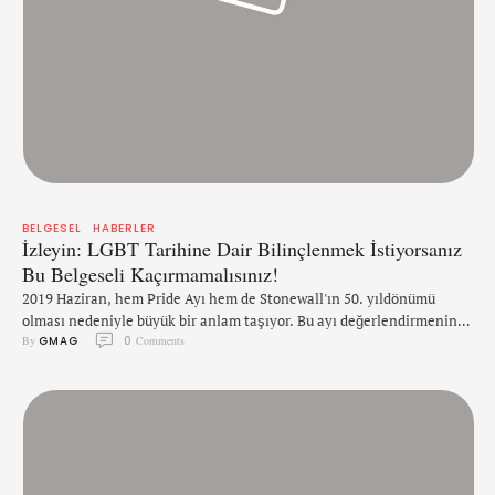
BELGESEL
HABERLER
İzleyin: LGBT Tarihine Dair Bilinçlenmek İstiyorsanız
Bu Belgeseli Kaçırmamalısınız!
2019 Haziran, hem Pride Ayı hem de Stonewall'ın 50. yıldönümü
olması nedeniyle büyük bir anlam taşıyor. Bu ayı değerlendirmenin
By 
GMAG
0
 Comments
en iyi yollarından biri LGBT tarihine dair bilinçlenmek. Ashley Joiner
imzalı Are You Proud? adlı belgesel, LGBT tarihini nadir bulunan
görsellerle ele alıyor ve izleyiciye farklı bir bakış açısı sunuyor.
Ashley: "Bu yapım, çocukluğum boyunca eksikliğini hissettiğim …