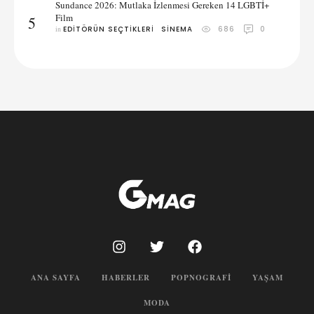
Sundance 2026: Mutlaka İzlenmesi Gereken 14 LGBTİ+
Film
5
in 
EDITÖRÜN SEÇTIKLERI
SINEMA
686
0
ANA SAYFA
HABERLER
POPNOGRAFI
YAŞAM
MODA