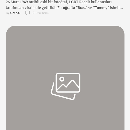
26 Mart 1949 tarihli eski bir fotoğraf, LGBT Reddit kullanıcıları
tarafından viral hale getirildi. Fotoğrafta “Buzz” ve “Tommy” isimli
By 
GMAG
0
 Comments
iki yakışıklı erkek bulunuyor. Fotoğraf ilk olarak 2012 yılında
HomoHistory.com isimli sitede paylaşıldı. Fakat hiç kimse
fotoğraftaki genç iki erkeğin kim olduğunu veya neden beraber
olduğunu bilmiyordu. Tişörtlerinde “Dept. Of Parks Life Guard” yazan
iki erkeğin …