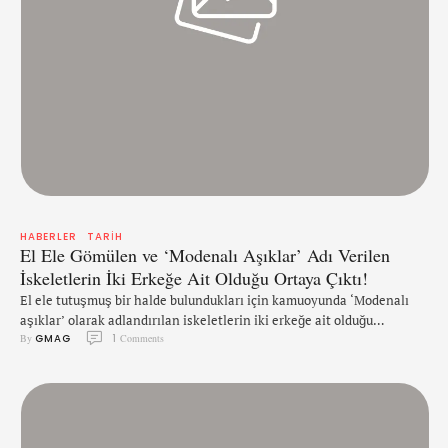
HABERLER
TARIH
El Ele Gömülen ve ‘Modenalı Aşıklar’ Adı Verilen
İskeletlerin İki Erkeğe Ait Olduğu Ortaya Çıktı!
El ele tutuşmuş bir halde bulundukları için kamuoyunda ‘Modenalı
aşıklar’ olarak adlandırılan iskeletlerin iki erkeğe ait olduğu
By 
GMAG
1
 Comments
belirtildi. Akıllara iskeleti bulunan erkekler eşcinsel mi sorusu geldi.
İtalya’nın kuzeyindeki Modena’da 2011 yılında el ele tutuşmuş bir
şekilde bulunan iki iskeletin cinsiyeti, bugüne kadar ‘âşık kadın ve
erkek’ hikâyesi yazanları ters köşeye düşürmüş olabilir. İskeletler
çok kötü …