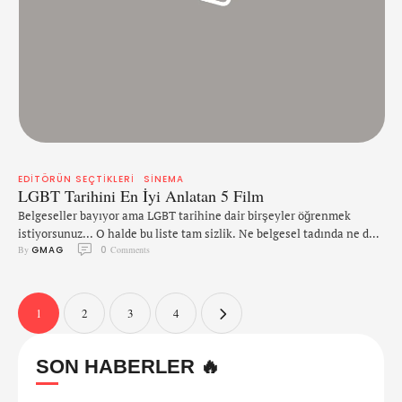
EDITÖRÜN SEÇTIKLERI
SINEMA
LGBT Tarihini En İyi Anlatan 5 Film
Belgeseller bayıyor ama LGBT tarihine dair birşeyler öğrenmek
istiyorsunuz... O halde bu liste tam sizlik. Ne belgesel tadında ne de
By 
GMAG
0
 Comments
kurgu. 1. Milk (2008) Milk, ABD meclisine seçilen ilk eşcinsel
erkeklerden biri olan ve suikaste kurban giden George Moscone'yi
anlatıyor. Filmde Sean Penn de yer alıyor ve ABD'nin 1970'lerindeki
LGBT mücadelesi ele alınıyor. https://youtu.be/s2kD-9QZOs4 2. …
1
2
3
4
SON HABERLER 🔥