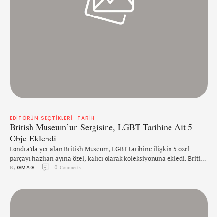
EDITÖRÜN SEÇTIKLERI
TARIH
British Museum’un Sergisine, LGBT Tarihine Ait 5
Obje Eklendi
Londra'da yer alan British Museum, LGBT tarihine ilişkin 5 özel
parçayı haziran ayına özel, kalıcı olarak koleksiyonuna ekledi. British
By 
GMAG
0
 Comments
Museum'un 'Interpretation and Volunteers (Tercüme ve Gönüllüler)'
kısmının müdürü Stuart Frost, "Ardında böylesine tarih yatan bu beş
LGBT objesini müzemizde sergilemekten mutluluk duyuyoruz," dedi.
"Sergiye eklediğimiz yeni objeler, eşcinsel aşkı ve arzuyu, cinsiyet
çeşitliliğini temsil eden …