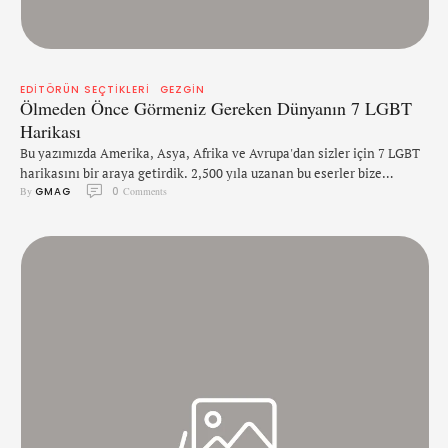
EDITÖRÜN SEÇTIKLERI
GEZGIN
Ölmeden Önce Görmeniz Gereken Dünyanın 7 LGBT
Harikası
Bu yazımızda Amerika, Asya, Afrika ve Avrupa'dan sizler için 7 LGBT
harikasını bir araya getirdik. 2,500 yıla uzanan bu eserler bize
By 
GMAG
0
 Comments
günümüzde hala ilham vermeye devam ediyor. Hadrian's Villa, Tivoli,
İtalya Hadrian's Villa, İtalya'da yer alan büyük bir Roma arkeolojik
kompleksidir. MS 2. yüzyılın ikinci ve üçüncü on yıllarında ya
biseksüel ya da gay olduğu …