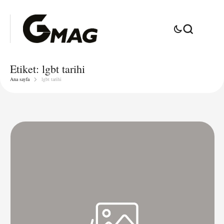
Etiket:
lgbt tarihi
Ana sayfa
lgbt tarihi