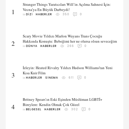
Stranger Things Yaratıcıları Will’in Açılma Sahnesi İçin:
Vecna’ya En Büyük Darbeydi!
1
in 
DIZI
HABERLER
350
0
Scary Movie Yıldızı Marlon Wayans Trans Çocuğu
Hakkında Konuştu: Bebeğimi her ne olursa olsun seveceğim
2
in 
DÜNYA
HABERLER
266
0
İzleyin: Heated Rivalry Yıldızı Hudson Williams’tan Yeni
Kısa Kuir Film
3
in 
HABERLER
SINEMA
611
0
Britney Spears’ın Eski Eşinden Müslüman LGBTİ+
Bireylere: Kendin Olmak Çok Güzel
4
in 
BELGESEL
HABERLER
302
0