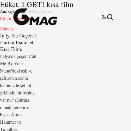
Etiket:
LGBTİ kısa film
Ana sayfa
LGBTİ kısa film
Editörün Seçtikleri
Sinema
İtalya’da Geçen 5
Harika Eşcinsel
Kısa Filmi
İtalya'da geçen Call
Me By Your
Name'deki aşk ve
şehvetten sonra
kalbinizde şeftali
şeklinde bir boşluk
var mı? (Dürüst
olmak gerekirse,
bizce Armie
Hammer ve
Timothee