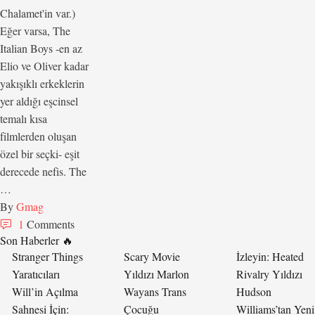
Chalamet'in var.)
Eğer varsa, The
Italian Boys -en az
Elio ve Oliver kadar
yakışıklı erkeklerin
yer aldığı eşcinsel
temalı kısa
filmlerden oluşan
özel bir seçki- eşit
derecede nefis. The
…
By 
Gmag
1
 Comments
Son Haberler 🔥
Stranger Things
Scary Movie
İzleyin: Heated
Yaratıcıları
Yıldızı Marlon
Rivalry Yıldızı
Will’in Açılma
Wayans Trans
Hudson
Sahnesi İçin:
Çocuğu
Williams’tan Yeni