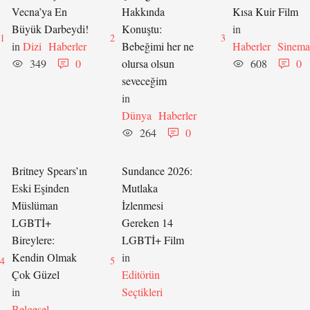
Vecna’ya En
Hakkında
Kısa Kuir Film
Büyük Darbeydi!
Konuştu:
in 
1
2
3
in 
Dizi
Haberler
Bebeğimi her ne
Haberler
Sinema
349
0
olursa olsun
608
0
seveceğim
in 
Dünya
Haberler
264
0
Britney Spears’ın
Sundance 2026:
Eski Eşinden
Mutlaka
Müslüman
İzlenmesi
LGBTİ+
Gereken 14
Bireylere:
LGBTİ+ Film
Kendin Olmak
in 
4
5
Çok Güzel
Editörün 
in 
Seçtikleri
Belgesel