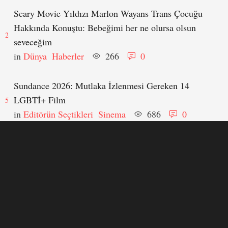
Scary Movie Yıldızı Marlon Wayans Trans Çocuğu
Hakkında Konuştu: Bebeğimi her ne olursa olsun
2
seveceğim
in 
Dünya
Haberler
266
0
Sundance 2026: Mutlaka İzlenmesi Gereken 14
LGBTİ+ Film
5
in 
Editörün Seçtikleri
Sinema
686
0