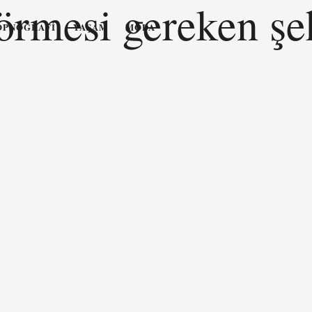
görmesi gereken şe
OPNOGRAFI
YAŞAM
MODA