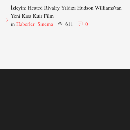
İzleyin: Heated Rivalry Yıldızı Hudson Williams’tan
Yeni Kısa Kuir Film
3
in 
Haberler
Sinema
611
0