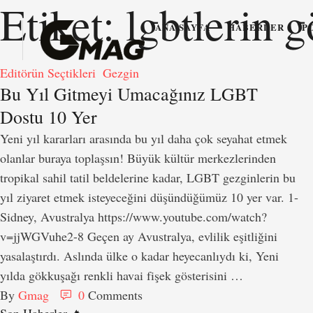
Etiket:
lgbtlerin 
ANA SAYFA
HABERLER
P
Editörün Seçtikleri
Gezgin
Bu Yıl Gitmeyi Umacağınız LGBT
Dostu 10 Yer
Yeni yıl kararları arasında bu yıl daha çok seyahat etmek
olanlar buraya toplaşsın! Büyük kültür merkezlerinden
tropikal sahil tatil beldelerine kadar, LGBT gezginlerin bu
yıl ziyaret etmek isteyeceğini düşündüğümüz 10 yer var. 1-
Sidney, Avustralya https://www.youtube.com/watch?
v=jjWGVuhe2-8 Geçen ay Avustralya, evlilik eşitliğini
yasalaştırdı. Aslında ülke o kadar heyecanlıydı ki, Yeni
yılda gökkuşağı renkli havai fişek gösterisini …
By 
Gmag
0
 Comments