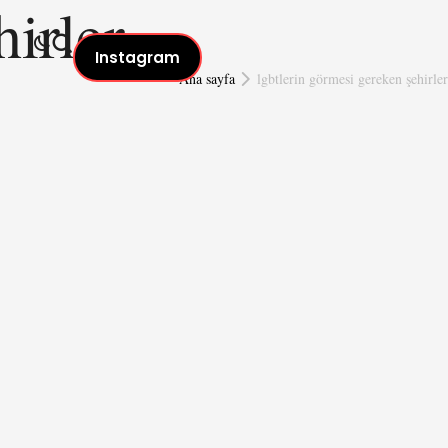
hirler
Instagram
Ana sayfa
lgbtlerin görmesi gereken şehirler