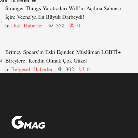
Son Haberler 🔥
Stranger Things Yaratıcıları Will’in Açılma Sahnesi
İçin: Vecna’ya En Büyük Darbeydi!
1
in 
Dizi
Haberler
350
0
Britney Spears’ın Eski Eşinden Müslüman LGBTİ+
Bireylere: Kendin Olmak Çok Güzel
4
in 
Belgesel
Haberler
302
0