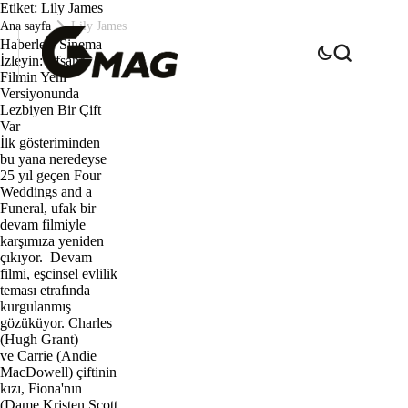
Etiket:
Lily James
Ana sayfa
Lily James
Haberler
Sinema
İzleyin: Efsane
Filmin Yeni
Versiyonunda
Lezbiyen Bir Çift
Var
İlk gösteriminden
bu yana neredeyse
25 yıl geçen Four
Weddings and a
Funeral, ufak bir
devam filmiyle
karşımıza yeniden
çıkıyor. Devam
filmi, eşcinsel evlilik
teması etrafında
kurgulanmış
gözüküyor. Charles
(Hugh Grant)
ve Carrie (Andie
MacDowell) çiftinin
kızı, Fiona'nın
(Dame Kristen Scott