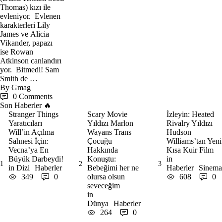
Thomas) kızı ile
evleniyor. Evlenen
karakterleri Lily
James ve Alicia
Vikander, papazı
ise Rowan
Atkinson canlandırı
yor. Bitmedi! Sam
Smith de …
By 
Gmag
0
 Comments
Son Haberler 🔥
Stranger Things
Scary Movie
İzleyin: Heated
Yaratıcıları
Yıldızı Marlon
Rivalry Yıldızı
Will’in Açılma
Wayans Trans
Hudson
Sahnesi İçin:
Çocuğu
Williams’tan Yeni
Vecna’ya En
Hakkında
Kısa Kuir Film
Büyük Darbeydi!
Konuştu:
in 
1
2
3
in 
Dizi
Haberler
Bebeğimi her ne
Haberler
Sinema
349
0
olursa olsun
608
0
seveceğim
in 
Dünya
Haberler
264
0