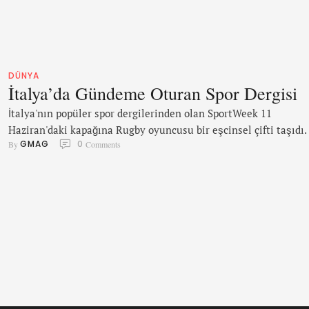
ve ödül töreninden, kaçırmış olabileceğiniz 24 eğlenceli an için
okumaya devam edin.
DÜNYA
İtalya’da Gündeme Oturan Spor Dergisi
İtalya'nın popüler spor dergilerinden olan SportWeek 11
Haziran'daki kapağına Rugby oyuncusu bir eşcinsel çifti taşıdı.
GMAG
0
By 
 Comments