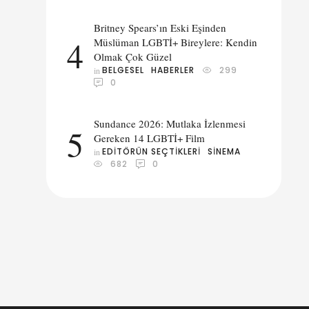
Britney Spears’ın Eski Eşinden
4
Müslüman LGBTİ+ Bireylere: Kendin
Olmak Çok Güzel
BELGESEL
HABERLER
299
in 
0
Sundance 2026: Mutlaka İzlenmesi
5
Gereken 14 LGBTİ+ Film
EDITÖRÜN SEÇTIKLERI
SINEMA
in 
682
0