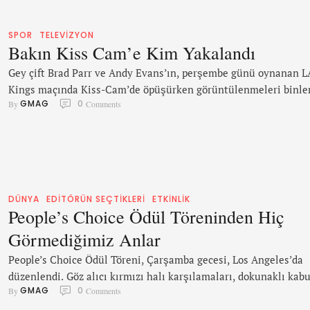
SPOR
TELEVIZYON
Bakın Kiss Cam’e Kim Yakalandı
Gey çift Brad Parr ve Andy Evans’ın, perşembe günü oynanan L
Kings maçında Kiss-Cam’de öpüşürken görüntülenmeleri binle
GMAG
0
By 
 Comments
kişi tarafından sevinç içinde karşılandı. Outsports ile röportajı
Parr “Özellikle, Kings ev sahibi Toronto ile oynadığı ve kazandı
için çok tatlı bir geceydi. Ailem ve akrabalarım Los Angeles’ta
yaşıyor, fakat ailemin geri kalanı King taraftarı olduğum için
benim …
DÜNYA
EDITÖRÜN SEÇTIKLERI
ETKINLIK
People’s Choice Ödül Töreninden Hiç
Görmediğimiz Anlar
People’s Choice Ödül Töreni, Çarşamba gecesi, Los Angeles’da
düzenlendi. Göz alıcı kırmızı halı karşılamaları, dokunaklı kabu
GMAG
0
By 
 Comments
konuşmaları ve enerjik performanslar gözlerden kaçmadı. Gece
hiç görmediğiniz çok eğlenceli ve samimi anlar yaşandı. Kulist