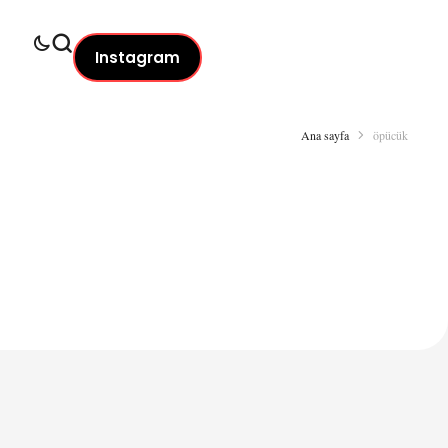
Instagram
Ana sayfa
öpücük