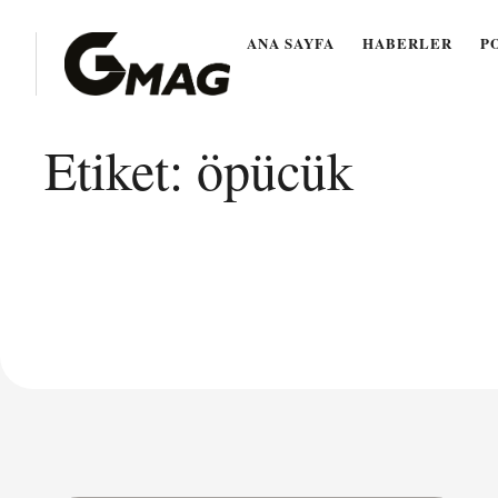
ANA SAYFA
HABERLER
P
Etiket:
öpücük