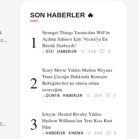
SON HABERLER 🔥
Stranger Things Yaratıcıları Will’in
A
1
Açılma Sahnesi İçin: Vecna’ya En
rce
Büyük Darbeydi!
nda
DIZI
HABERLER
349
0
in 
ğı
Scary Movie Yıldızı Marlon Wayans
2
Trans Çocuğu Hakkında Konuştu:
Bebeğimi her ne olursa olsun
seveceğim
DÜNYA
HABERLER
264
0
in 
İzleyin: Heated Rivalry Yıldızı
3
Hudson Williams’tan Yeni Kısa Kuir
l
Film
de
HABERLER
SINEMA
608
0
in 
en