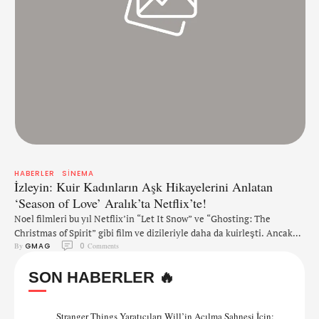
HABERLER
SINEMA
İzleyin: Kuir Kadınların Aşk Hikayelerini Anlatan
‘Season of Love’ Aralık’ta Netflix’te!
Noel filmleri bu yıl Netflix’in “Let It Snow” ve “Ghosting: The
Christmas of Spirit” gibi film ve dizileriyle daha da kuirleşti. Ancak
By 
GMAG
0
 Comments
Tello Films’in yayınlayacağı “Season of Love” filminde, kadınlar arka
plana atılmayacak ve yan hikayelerde olmayacak; aksine ana
SON HABERLER 🔥
hikayede yer alacak. Tello'nun kurucusu Christin Baker, filmi Kathryn
Tramell'in senaryosundan uyarlıyor. Filmin kadrosunda Wyonna
Earp’dan …
Stranger Things Yaratıcıları Will’in Açılma Sahnesi İçin: