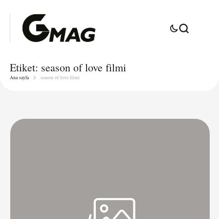
Etiket:
season of love filmi
Ana sayfa
season of love filmi