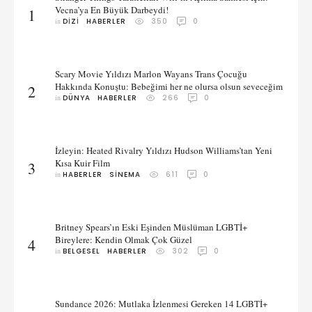
Vecna’ya En Büyük Darbeydi!
1
in 
DIZI
HABERLER
350
0
Scary Movie Yıldızı Marlon Wayans Trans Çocuğu
Hakkında Konuştu: Bebeğimi her ne olursa olsun seveceğim
2
in 
DÜNYA
HABERLER
266
0
İzleyin: Heated Rivalry Yıldızı Hudson Williams’tan Yeni
Kısa Kuir Film
3
in 
HABERLER
SINEMA
611
0
Britney Spears’ın Eski Eşinden Müslüman LGBTİ+
Bireylere: Kendin Olmak Çok Güzel
4
in 
BELGESEL
HABERLER
302
0
Sundance 2026: Mutlaka İzlenmesi Gereken 14 LGBTİ+