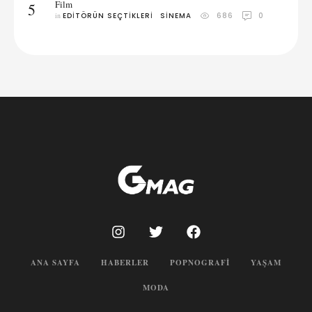
Film
5
in 
EDITÖRÜN SEÇTIKLERI
SINEMA
686
0
ANA SAYFA
HABERLER
POPNOGRAFI
YAŞAM
MODA