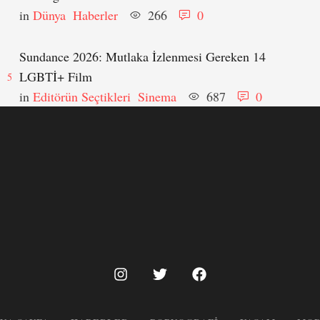
in 
Dünya
Haberler
266
0
Sundance 2026: Mutlaka İzlenmesi Gereken 14
LGBTİ+ Film
5
in 
Editörün Seçtikleri
Sinema
687
0