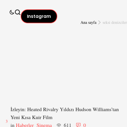
Instagram
Ana sayfa
seksi denizciler
İzleyin: Heated Rivalry Yıldızı Hudson Williams’tan
Yeni Kısa Kuir Film
3
in 
Haberler
Sinema
611
0