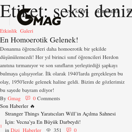
Etiket:
seksi deniz
ANA SAYFA
HABERLER
P
Etkinlik
Galeri
En Homoerotik Gelenek!
Donanma öğrencileri daha homoerotik bir şekilde
düşünülemezdi! Her yıl birinci sınıf öğrencileri Herdon
anıtına tırmanıyor ve son sınıfların yerleştirdiği şapkayı
bulmaya çalışıyorlar. İlk olarak 1940'larda gerçekleşen bu
olay, 1950'lerde gelenek haline geldi. Bizim de gözlerimiz
bu sayede bayram ediyor!
By 
Gmag
0
 Comments
Son Haberler 🔥
Stranger Things Yaratıcıları Will’in Açılma Sahnesi
İçin: Vecna’ya En Büyük Darbeydi!
1
in 
Dizi
Haberler
351
0