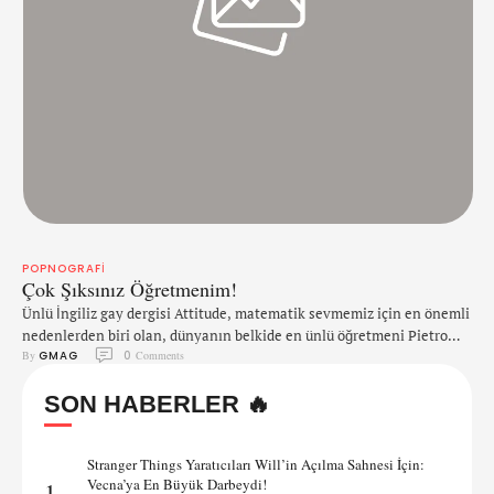
POPNOGRAFI
Çok Şıksınız Öğretmenim!
Ünlü İngiliz gay dergisi Attitude, matematik sevmemiz için en önemli
nedenlerden biri olan, dünyanın belkide en ünlü öğretmeni Pietro
By 
GMAG
0
 Comments
Boselli'yi yılın en şık erkeği seçti. Kasım ayında Attitude kapağında
olan Boselli, kamera arkası görüntüleri ile yine bizi kendisine hayran
SON HABERLER 🔥
bıraktı. Sınıfta ders anlatırken, öğrencileri tarafından kameraya
alınan ve sonra sosyal medyada 'viral' fırtınası ile ünlenen Pietro, …
Stranger Things Yaratıcıları Will’in Açılma Sahnesi İçin:
Vecna’ya En Büyük Darbeydi!
1