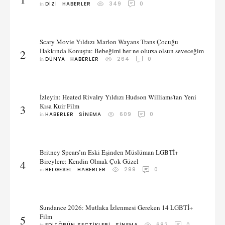
in 
DIZI
HABERLER
349
0
Scary Movie Yıldızı Marlon Wayans Trans Çocuğu
Hakkında Konuştu: Bebeğimi her ne olursa olsun seveceğim
2
in 
DÜNYA
HABERLER
264
0
İzleyin: Heated Rivalry Yıldızı Hudson Williams’tan Yeni
Kısa Kuir Film
3
in 
HABERLER
SINEMA
609
0
Britney Spears’ın Eski Eşinden Müslüman LGBTİ+
Bireylere: Kendin Olmak Çok Güzel
4
in 
BELGESEL
HABERLER
299
0
Sundance 2026: Mutlaka İzlenmesi Gereken 14 LGBTİ+
Film
5
in 
EDITÖRÜN SEÇTIKLERI
SINEMA
682
0