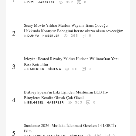
in 
DIZI
HABERLER
352
0
Scary Movie Yıldızı Marlon Wayans Trans Çocuğu
Hakkında Konuştu: Bebeğimi her ne olursa olsun seveceğim
2
in 
DÜNYA
HABERLER
268
0
İzleyin: Heated Rivalry Yıldızı Hudson Williams’tan Yeni
Kısa Kuir Film
3
in 
HABERLER
SINEMA
611
0
Britney Spears’ın Eski Eşinden Müslüman LGBTİ+
Bireylere: Kendin Olmak Çok Güzel
4
in 
BELGESEL
HABERLER
303
0
Sundance 2026: Mutlaka İzlenmesi Gereken 14 LGBTİ+
Film
5
in 
EDITÖRÜN SEÇTIKLERI
SINEMA
690
0