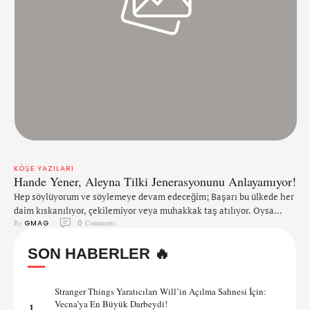
KÖŞE YAZILARI
Hande Yener, Aleyna Tilki Jenerasyonunu Anlayamıyor!
Hep söylüyorum ve söylemeye devam edeceğim; Başarı bu ülkede her
daim kıskanılıyor, çekilemiyor veya muhakkak taş atılıyor. Oysa
By 
GMAG
0
 Comments
Hande yıllarca kendisine uzatılan mikrofonlara, veya yazılı basına
verdiği demeçlerinde hep bunlardan bahsetmemiş miydi?
SON HABERLER 🔥
'Kıskanılıyorum' 'İyi iş, güzel iş hep kıskanılır' vs vs.. Ben Hande
Yener'in Aleyna Tilki'yi kıskandığını asla düşünmüyorum. Ama belki
Aleyna üzerinden başkalarına laf …
Stranger Things Yaratıcıları Will’in Açılma Sahnesi İçin:
Vecna’ya En Büyük Darbeydi!
1