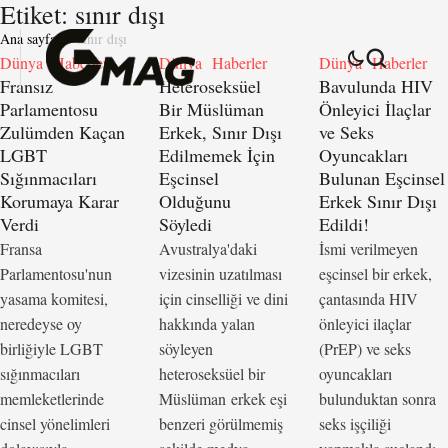
Etiket:
sınır dışı
Ana sayfa
sınır dışı
Dünya
Haberler
Dünya
Haberler
Dünya
Haberler
Fransız
Heteroseksüel
Bavulunda HIV
Parlamentosu
Bir Müslüman
Önleyici İlaçlar
Zulümden Kaçan
Erkek, Sınır Dışı
ve Seks
LGBT
Edilmemek İçin
Oyuncakları
Sığınmacıları
Eşcinsel
Bulunan Eşcinsel
Korumaya Karar
Olduğunu
Erkek Sınır Dışı
Verdi
Söyledi
Edildi!
Fransa
Avustralya'daki
İsmi verilmeyen
Parlamentosu'nun
vizesinin uzatılması
eşcinsel bir erkek,
yasama komitesi,
için cinselliği ve dini
çantasında HIV
neredeyse oy
hakkında yalan
önleyici ilaçlar
birliğiyle LGBT
söyleyen
(PrEP) ve seks
sığınmacıları
heteroseksüel bir
oyuncakları
memleketlerinde
Müslüman erkek eşi
bulunduktan sonra
cinsel yönelimleri
benzeri görülmemiş
seks işçiliği