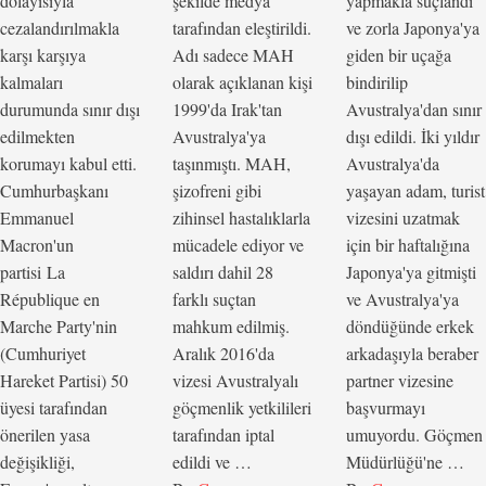
dolayısıyla
şekilde medya
yapmakla suçlandı
cezalandırılmakla
tarafından eleştirildi.
ve zorla Japonya'ya
karşı karşıya
Adı sadece MAH
giden bir uçağa
kalmaları
olarak açıklanan kişi
bindirilip
durumunda sınır dışı
1999'da Irak'tan
Avustralya'dan sınır
edilmekten
Avustralya'ya
dışı edildi. İki yıldır
korumayı kabul etti.
taşınmıştı. MAH,
Avustralya'da
Cumhurbaşkanı
şizofreni gibi
yaşayan adam, turist
Emmanuel
zihinsel hastalıklarla
vizesini uzatmak
Macron'un
mücadele ediyor ve
için bir haftalığına
partisi La
saldırı dahil 28
Japonya'ya gitmişti
République en
farklı suçtan
ve Avustralya'ya
Marche Party'nin
mahkum edilmiş.
döndüğünde erkek
(Cumhuriyet
Aralık 2016'da
arkadaşıyla beraber
Hareket Partisi) 50
vizesi Avustralyalı
partner vizesine
üyesi tarafından
göçmenlik yetkilileri
başvurmayı
önerilen yasa
tarafından iptal
umuyordu. Göçmen
değişikliği,
edildi ve …
Müdürlüğü'ne …