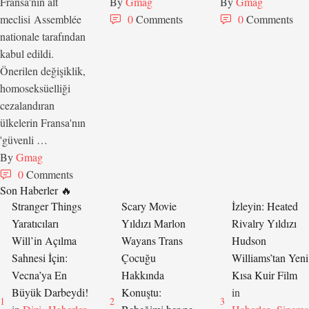
Fransa'nın alt
By 
Gmag
By 
Gmag
meclisi Assemblée
0
 Comments
0
 Comments
nationale tarafından
kabul edildi.
Önerilen değişiklik,
homoseksüelliği
cezalandıran
ülkelerin Fransa'nın
'güvenli …
By 
Gmag
0
 Comments
Son Haberler 🔥
Stranger Things
Scary Movie
İzleyin: Heated
Yaratıcıları
Yıldızı Marlon
Rivalry Yıldızı
Will’in Açılma
Wayans Trans
Hudson
Sahnesi İçin:
Çocuğu
Williams’tan Yeni
Vecna’ya En
Hakkında
Kısa Kuir Film
Büyük Darbeydi!
Konuştu:
in 
1
2
3