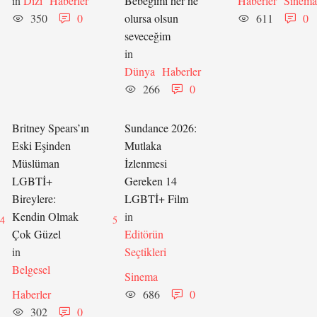
in 
Dizi
Haberler
Bebeğimi her ne
Haberler
Sinema
350
0
olursa olsun
611
0
seveceğim
in 
Dünya
Haberler
266
0
Britney Spears’ın
Sundance 2026:
Eski Eşinden
Mutlaka
Müslüman
İzlenmesi
LGBTİ+
Gereken 14
Bireylere:
LGBTİ+ Film
Kendin Olmak
in 
4
5
Çok Güzel
Editörün 
in 
Seçtikleri
Belgesel
Sinema
Haberler
686
0
302
0