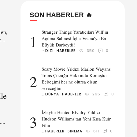
SON HABERLER 🔥
Stranger Things Yaratıcıları Will’in
len,
1
Açılma Sahnesi İçin: Vecna’ya En
e
Büyük Darbeydi!
DIZI
HABERLER
350
0
in 
e
ok
Scary Movie Yıldızı Marlon Wayans
2
Trans Çocuğu Hakkında Konuştu:
Bebeğimi her ne olursa olsun
seveceğim
İle
DÜNYA
HABERLER
265
0
in 
İzleyin: Heated Rivalry Yıldızı
3
Hudson Williams’tan Yeni Kısa Kuir
.
Film
HABERLER
SINEMA
611
0
in 
m