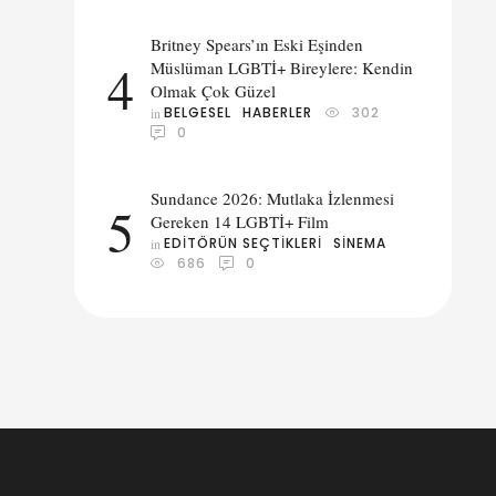
Britney Spears’ın Eski Eşinden
4
Müslüman LGBTİ+ Bireylere: Kendin
Olmak Çok Güzel
BELGESEL
HABERLER
302
in 
0
Sundance 2026: Mutlaka İzlenmesi
5
Gereken 14 LGBTİ+ Film
EDITÖRÜN SEÇTIKLERI
SINEMA
in 
686
0