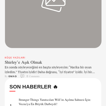
KÖŞE YAZILARI
Shirley’e Aşık Olmak
En sonda söyleyeceğimi en başta söyleyeyim: “Harika bir oyun
izledim.” Tiyatro iyidir! Daha doğrusu, “iyi tiyatro” iyidir. İyi bir
By 
GMAG
0
 Comments
oyuncuyu, iyi bir rejiyi ve iyi bir metni izlemek farklı pencereler
açıyor insanda. Böyle bir oyuna denk geldiğinizde tiyatroya gitme
SON HABERLER 🔥
zahmetine değmiş oluyor. Televizyon dizisinde izlediğinizde de
Sumru Yavrucuk farkını görüyorsunuz. Sadece TV seyircisi için bile
çok …
Stranger Things Yaratıcıları Will’in Açılma Sahnesi İçin:
Vecna’ya En Büyük Darbeydi!
1