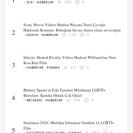
in 
DIZI
HABERLER
352
0
Scary Movie Yıldızı Marlon Wayans Trans Çocuğu
Hakkında Konuştu: Bebeğimi her ne olursa olsun seveceğim
2
in 
DÜNYA
HABERLER
273
0
İzleyin: Heated Rivalry Yıldızı Hudson Williams’tan Yeni
Kısa Kuir Film
3
in 
HABERLER
SINEMA
611
0
Britney Spears’ın Eski Eşinden Müslüman LGBTİ+
Bireylere: Kendin Olmak Çok Güzel
4
in 
BELGESEL
HABERLER
304
0
Sundance 2026: Mutlaka İzlenmesi Gereken 14 LGBTİ+
Film
5
in 
EDITÖRÜN SEÇTIKLERI
SINEMA
694
0