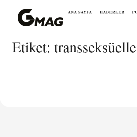
ANA SAYFA
HABERLER
P
Etiket:
transseksüelle