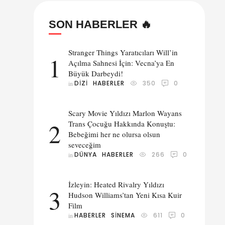
SON HABERLER 🔥
Stranger Things Yaratıcıları Will’in
1
Açılma Sahnesi İçin: Vecna’ya En
Büyük Darbeydi!
DIZI
HABERLER
350
0
in 
ve
Scary Movie Yıldızı Marlon Wayans
ve
2
Trans Çocuğu Hakkında Konuştu:
Bebeğimi her ne olursa olsun
seveceğim
DÜNYA
HABERLER
266
0
in 
İzleyin: Heated Rivalry Yıldızı
3
Hudson Williams’tan Yeni Kısa Kuir
Film
HABERLER
SINEMA
611
0
in 