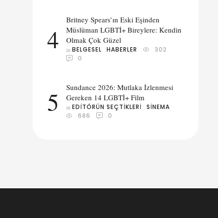
Britney Spears’ın Eski Eşinden
4
Müslüman LGBTİ+ Bireylere: Kendin
Olmak Çok Güzel
BELGESEL
HABERLER
302
in 
0
Sundance 2026: Mutlaka İzlenmesi
5
Gereken 14 LGBTİ+ Film
EDITÖRÜN SEÇTIKLERI
SINEMA
in 
686
0