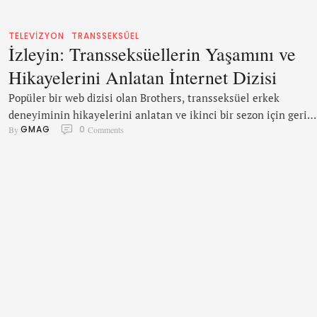
TELEVIZYON
TRANSSEKSÜEL
İzleyin: Transseksüellerin Yaşamını ve
Hikayelerini Anlatan İnternet Dizisi
Popüler bir web dizisi olan Brothers, transseksüel erkek
deneyiminin hikayelerini anlatan ve ikinci bir sezon için geri
GMAG
0
By 
 Comments
dönen türünün tek projelerinden biridir. Brothers'ın yaratıcısı 
yıldızı Emmet Lundberg seriyle ilgili şunları dile getirdi;
“Farklılıklarımızı temsil eden bir medyanın olması; bizim tüm 
değerli hissetmemizi sağlıyor. Emin olun dışlandığınızı görmek
memnun edici bir durum değil, toplumda ötekileştirilmek …