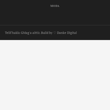
MODA
Telif hakkı GMag'a aittir. Build by ♡ Danke Digital