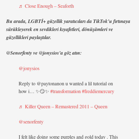
♬ Close Enough – Seaforth
Bu arada, LGBTİ+ güzellik yaratıcıları da TikTok’u fırtınaya
sürükleyerek en sevdikleri kıyafetleri, dönüşümleri ve
güzellikleri paylaştılar.
@Senorfenty ve @jonysios’a göz atın:
@jonysios
Reply to @paytonanon u wanted a lil tutorial on
how i… ✨😏✨
#transformation
#freddiemercury
♬ Killer Queen – Remastered 2011 – Queen
@senorfenty
I felt like doing some purples and gold today . This