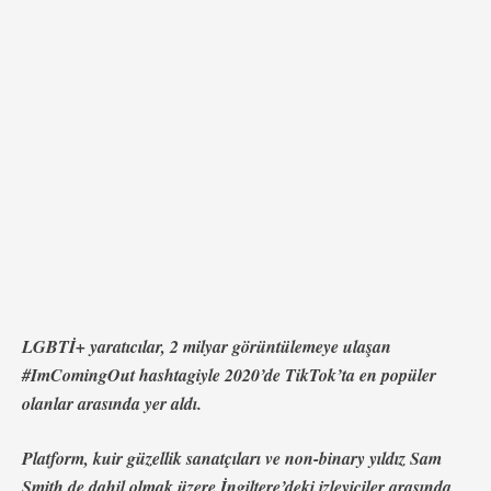
bir yıl da olmadı. Şirket, çeşitli kuir …
LGBTİ+ yaratıcılar, 2 milyar görüntülemeye ulaşan
#ImComingOut hashtagiyle 2020’de TikTok’ta en popüler
olanlar arasında yer aldı.
Platform, kuir güzellik sanatçıları ve non-binary yıldız Sam
Smith de dahil olmak üzere İngiltere’deki izleyiciler arasında