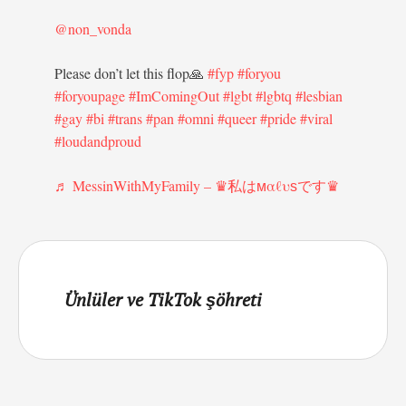
@non_vonda
Please don’t let this flop🙏
#fyp
#foryou
#foryoupage
#ImComingOut
#lgbt
#lgbtq
#lesbian
#gay
#bi
#trans
#pan
#omni
#queer
#pride
#viral
#loudandproud
♬ MessinWithMyFamily – ♛私はмαℓυѕです♛
Ünlüler ve TikTok şöhreti