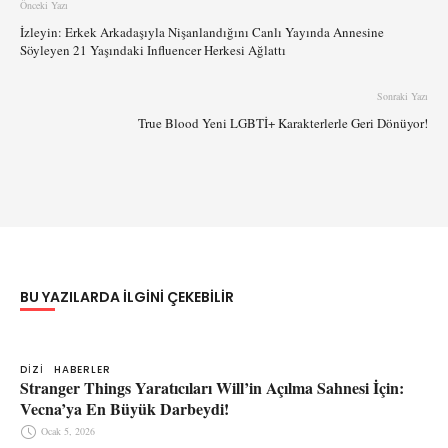
Önceki Yazı
İzleyin: Erkek Arkadaşıyla Nişanlandığını Canlı Yayında Annesine
Söyleyen 21 Yaşındaki Influencer Herkesi Ağlattı
Sonraki Yazı
True Blood Yeni LGBTİ+ Karakterlerle Geri Dönüyor!
BU YAZILARDA ILGINI ÇEKEBILIR
DIZI
HABERLER
Stranger Things Yaratıcıları Will’in Açılma Sahnesi İçin:
Vecna’ya En Büyük Darbeydi!
Ocak 5, 2026