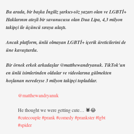
Bu arada, bir başka İngiliz şarkıcı-söz yazarı olan ve LGBTİ+
Haklarının ateşli bir savunucusu olan Dua Lipa, 4,3 milyon
takipçi ile üçüncü sıraya ulaştı.
Ancak platform, ünlü olmayan LGBTİ+ içerik üreticilerini de
üne kavuşturdu.
Bir örnek erkek arkadaşlar @matthewandryanuk. TikTok’un
en ünlü isimlerinden oldular ve videolarına gülmekten
hoşlanan neredeyse 3 milyon takipçi topladılar.
@matthewandryanuk
He thought we were getting cute… 🕷😂
#cutecouple
#prank
#comedy
#prankster
#lgbt
#spider