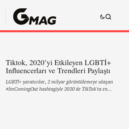
Tiktok, 2020’yi Etkileyen LGBTİ+
Influencerları ve Trendleri Paylaştı
LGBTİ+ yaratıcılar, 2 milyar görüntülemeye ulaşan
#ImComingOut hashtagiyle 2020'de TikTok'ta en
popüler olanlar arasında yer aldı. Platform, kuir
güzellik sanatçıları ve non-binary yıldız Sam Smith de
dahil olmak üzere İngiltere'deki izleyiciler arasında yılın
en popüler trendlerini paylaştı. Bununla birlikte 2020,
LGBTİ+ topluluğu ve TikTok için tam anlamıyla müthiş