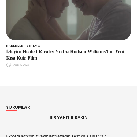
HABERLER
SINEMA
İzleyin: Heated Rivalry Yıldızı Hudson Williams’tan Yeni
Kısa Kuir Film
Ocak 5, 2026
YORUMLAR
BIR YANIT BIRAKIN
E-posta adresiniz yayınlanmayacak.
Gerekli alanlar
*
ile