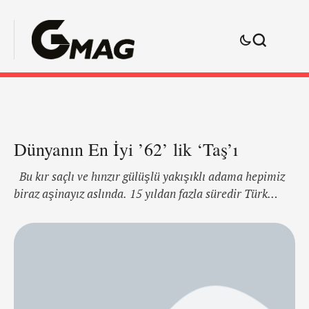
Dünyanın En İyi ’62’ lik ‘Taş’ı
Bu kır saçlı ve hınzır gülüşlü yakışıklı adama hepimiz
biraz aşinayız aslında. 15 yıldan fazla süredir Türk
erkek giyim markalarının önde gelen isimlerinden
SARAR ın mankenliğini de yapan Joe Kloenne tam bir
İstanbul aşığı. Taksim'in kendisinde ayrı bir yeri
olduğunu ifade eden Joe aynı zamanda türk mutfağına
ve Sezen Aksu'ya da hayranmış. Keşfediliş macerası …