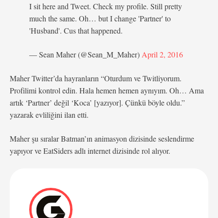
I sit here and Tweet. Check my profile. Still pretty
much the same. Oh… but I change 'Partner' to
'Husband'. Cus that happened.
— Sean Maher (@Sean_M_Maher)
April 2, 2016
Maher Twitter’da hayranların “Oturdum ve Twitliyorum.
Profilimi kontrol edin. Hala hemen hemen aynıyım. Oh… Ama
artık ‘Partner’ değil ‘Koca’ [yazıyor]. Çünkü böyle oldu.”
yazarak evliliğini ilan etti.
Maher şu sıralar Batman’ın animasyon dizisinde seslendirme
yapıyor ve EatSiders adlı internet dizisinde rol alıyor.