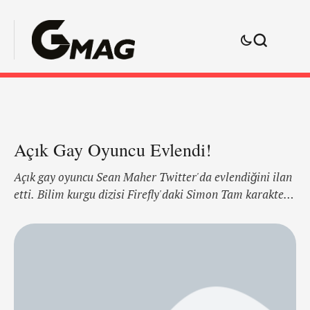
Açık Gay Oyuncu Evlendi!
Açık gay oyuncu Sean Maher Twitter'da evlendiğini ilan
etti. Bilim kurgu dizisi Firefly'daki Simon Tam karakteri
ile tanınan oyuncu 2006'dan beri birlikte olduğu Paul ile
evlendi. Çiftin 10 yaşında Sophia Rose adlı bir kızları ve
6 yaşında Liam Xavier adlı bir oğulları var.
https://twitter.com/Sean_M_Maher/status/7164027782
23079429 Maher Twitter'da hayranların "Oturdum ve
Twitliyorum. Profilimi kontrol edin. Hala hemen …