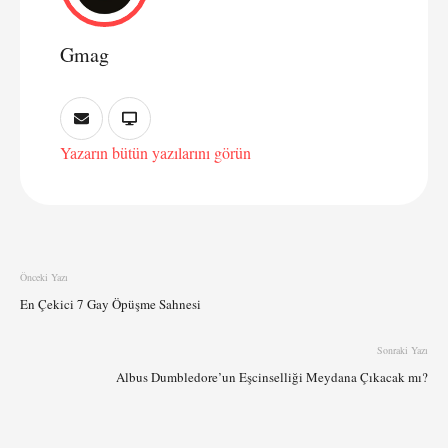
Gmag
Yazarın bütün yazılarını görün
Önceki Yazı
En Çekici 7 Gay Öpüşme Sahnesi
Sonraki Yazı
Albus Dumbledore’un Eşcinselliği Meydana Çıkacak mı?