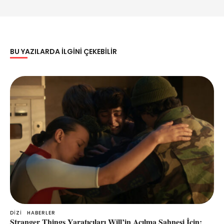
BU YAZILARDA ILGINI ÇEKEBILIR
DIZI
HABERLER
Stranger Things Yaratıcıları Will’in Açılma Sahnesi İçin: