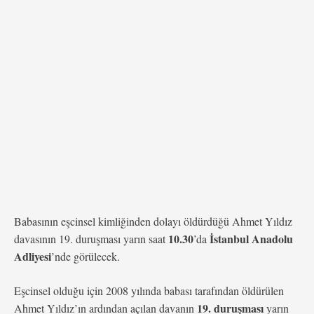
ardından 7 yıl geçmesine, dava süreci 6 yıldır devam …
Babasının eşcinsel kimliğinden dolayı öldürdüğü Ahmet Yıldız
10.30
İstanbul Anadolu
davasının 19. duruşması yarın saat
’da
Adliyesi
’nde görülecek.
Eşcinsel olduğu için 2008 yılında babası tarafından öldürülen
19. duruşması
Ahmet Yıldız’ın ardından açılan davanın
yarın