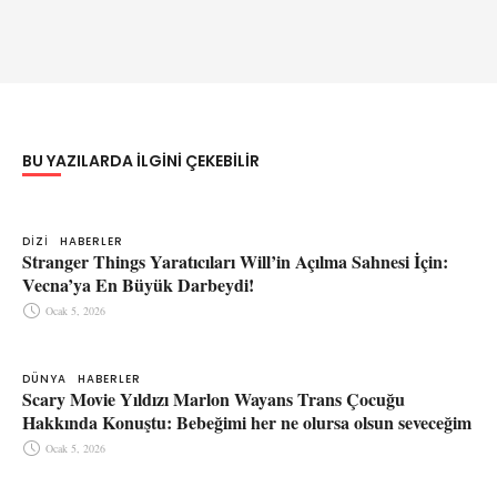
BU YAZILARDA ILGINI ÇEKEBILIR
DIZI
HABERLER
Stranger Things Yaratıcıları Will’in Açılma Sahnesi İçin:
Vecna’ya En Büyük Darbeydi!
Ocak 5, 2026
DÜNYA
HABERLER
Scary Movie Yıldızı Marlon Wayans Trans Çocuğu
Hakkında Konuştu: Bebeğimi her ne olursa olsun seveceğim
Ocak 5, 2026