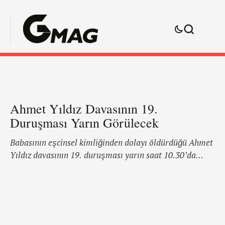
Ahmet Yıldız Davasının 19.
Duruşması Yarın Görülecek
Babasının eşcinsel kimliğinden dolayı öldürdüğü Ahmet
Yıldız davasının 19. duruşması yarın saat 10.30’da
İstanbul Anadolu Adliyesi’nde görülecek. Eşcinsel
olduğu için 2008 yılında babası tarafından öldürülen
Ahmet Yıldız’ın ardından açılan davanın 19. duruşması
yarın (26 Mart) saat 10.30’da İstanbul Anadolu Adliyesi
5. Ağır Ceza Mahkemesi’nde görülecek. Cinayetin