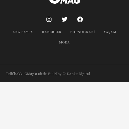
ANA SAYFA
HABERLER
POPNOGRAFI
YAŞAM
MODA
Telif hakkı GMag'a aittir. Build by ♡ Danke Digital