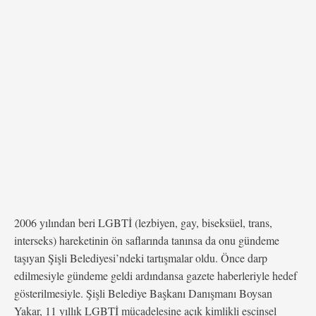
kamu görevinde devam ediyor. Yakar, hem siyasete
girme …
2006 yılından beri LGBTİ (lezbiyen, gay, biseksüel, trans,
interseks) hareketinin ön saflarında tanınsa da onu gündeme
taşıyan Şişli Belediyesi’ndeki tartışmalar oldu. Önce darp
edilmesiyle gündeme geldi ardındansa gazete haberleriyle hedef
gösterilmesiyle. Şişli Belediye Başkanı Danışmanı Boysan
Yakar, 11 yıllık LGBTİ mücadelesine açık kimlikli eşcinsel