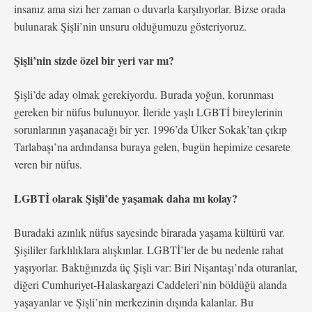
insanız ama sizi her zaman o duvarla karşılıyorlar. Bizse orada
bulunarak Şişli’nin unsuru olduğumuzu gösteriyoruz.
Şişli’nin sizde özel bir yeri var mı?
Şişli’de aday olmak gerekiyordu. Burada yoğun, korunması
gereken bir nüfus bulunuyor. İleride yaşlı LGBTİ bireylerinin
sorunlarının yaşanacağı bir yer. 1996’da Ülker Sokak’tan çıkıp
Tarlabaşı’na ardındansa buraya gelen, bugün hepimize cesarete
veren bir nüfus.
LGBTİ olarak Şişli’de yaşamak daha mı kolay?
Buradaki azınlık nüfus sayesinde birarada yaşama kültürü var.
Şişililer farklılıklara alışkınlar. LGBTİ’ler de bu nedenle rahat
yaşıyorlar. Baktığınızda üç Şişli var: Biri Nişantaşı’nda oturanlar,
diğeri Cumhuriyet-Halaskargazi Caddeleri’nin böldüğü alanda
yaşayanlar ve Şişli’nin merkezinin dışında kalanlar. Bu