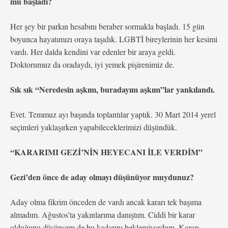
mu başladı?
Her şey bir parkın hesabını beraber sormakla başladı. 15 gün
boyunca hayatımızı oraya taşıdık. LGBTİ bireylerinin her kesimi
vardı. Her dalda kendini var edenler bir araya geldi.
Doktorumuz da oradaydı, iyi yemek pişirenimiz de.
Sık sık “Neredesin aşkım, buradayım aşkım”lar yankılandı.
Evet. Temmuz ayı başında toplantılar yaptık. 30 Mart 2014 yerel
seçimleri yaklaşırken yapabileceklerimizi düşündük.
“KARARIMI GEZİ’NİN HEYECANI İLE VERDİM”
Gezi’den önce de aday olmayı düşünüyor muydunuz?
Aday olma fikrim önceden de vardı ancak kararı tek başıma
almadım. Ağustos’ta yakınlarıma danıştım. Ciddi bir karar
olduğunu düşünsem de bu kadarını beklemiyordum. Kararı