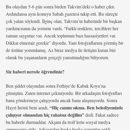
Bu olaydan 5-6 gün sonra birden Takvim’deki o haber çıktı.
Ardındansa aynı konuyu Sabah gazetesi takip etti. Bu süreçte
çok yalan söylendi. İlginç olan, Takvim’in haberinde bir başkan
yardımcısının da yorumu vardı, “Farklı renklere, tercihlere her
zaman saygımız var. Ancak toplumun bazı hassasiyetleri var.
Dikkat etmemiz gerekir” diyordu. Yani fotoğraflarımı görmüş bir
de üstüne yorumlamış. Az biraz medya ile iletişim kuran biri
olarak bu yaşananların gerçeği yansıtmadığını biliyorum.
Siz haberi nerede öğrendiniz?
Ben şiddet olayından sonra Fethiye’de Kabak Koyu’na
gitmiştim. Zaten internet çekmiyordu. Bir arkadaşım fotoğrafları
bana göndermeye çalışıyordu ancak bana ulaşmıyordu. Sonra
“Hiç canını sıkma. Ben belediyemizde
Hayri İnönü beni aradı,
çalışıyor olmandan hiç rahatsız değilim”
dedi. Fakat sadece
bu haberle durmadılar. Akşam da troll’lerin sosyal medya
operasyonu oldu. Arkasından başka başka yorumlar geldi.