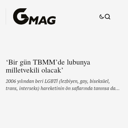
‘Bir gün TBMM’de lubunya
milletvekili olacak’
2006 yılından beri LGBTİ (lezbiyen, gay, biseksüel,
trans, interseks) hareketinin ön saflarında tanınsa da
onu gündeme taşıyan Şişli Belediyesi’ndeki tartışmalar
oldu. Önce darp edilmesiyle gündeme geldi ardındansa
gazete haberleriyle hedef gösterilmesiyle. Şişli Belediye
Başkanı Danışmanı Boysan Yakar, 11 yıllık LGBTİ
mücadelesine açık kimlikli eşcinsel olarak yer aldığı