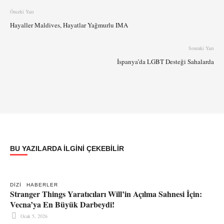
Önceki Yazı
Hayaller Maldives, Hayatlar Yağmurlu IMA
Sonraki Yazı
İspanya’da LGBT Desteği Sahalarda
BU YAZILARDA ILGINI ÇEKEBILIR
DIZI
HABERLER
Stranger Things Yaratıcıları Will’in Açılma Sahnesi İçin:
Vecna’ya En Büyük Darbeydi!
Ocak 5, 2026