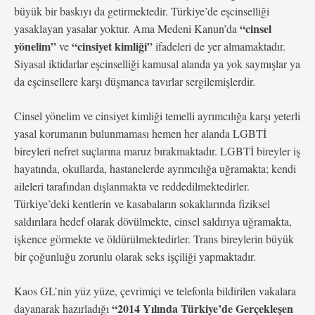
büyük bir baskıyı da getirmektedir. Türkiye’de eşcinselliği
“cinsel
yasaklayan yasalar yoktur. Ama Medeni Kanun’da
yönelim”
“cinsiyet kimliği”
ve
ifadeleri de yer almamaktadır.
Siyasal iktidarlar eşcinselliği kamusal alanda ya yok saymışlar ya
da eşcinsellere karşı düşmanca tavırlar sergilemişlerdir.
Cinsel yönelim ve cinsiyet kimliği temelli ayrımcılığa karşı yeterli
yasal korumanın bulunmaması hemen her alanda LGBTİ
bireyleri nefret suçlarına maruz bırakmaktadır. LGBTİ bireyler iş
hayatında, okullarda, hastanelerde ayrımcılığa uğramakta; kendi
aileleri tarafından dışlanmakta ve reddedilmektedirler.
Türkiye’deki kentlerin ve kasabaların sokaklarında fiziksel
saldırılara hedef olarak dövülmekte, cinsel saldırıya uğramakta,
işkence görmekte ve öldürülmektedirler. Trans bireylerin büyük
bir çoğunluğu zorunlu olarak seks işçiliği yapmaktadır.
Kaos GL’nin yüz yüze, çevrimiçi ve telefonla bildirilen vakalara
“2014 Yılında Türkiye’de Gerçekleşen
dayanarak hazırladığı