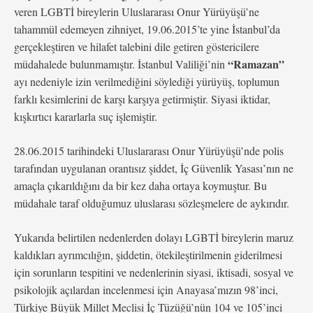
veren LGBTİ bireylerin Uluslararası Onur Yürüyüşü’ne
tahammül edemeyen zihniyet, 19.06.2015’te yine İstanbul’da
gerçekleştiren ve hilafet talebini dile getiren göstericilere
“Ramazan”
müdahalede bulunmamıştır. İstanbul Valiliği’nin
ayı nedeniyle izin verilmediğini söylediği yürüyüş, toplumun
farklı kesimlerini de karşı karşıya getirmiştir. Siyasi iktidar,
kışkırtıcı kararlarla suç işlemiştir.
28.06.2015 tarihindeki Uluslararası Onur Yürüyüşü’nde polis
tarafından uygulanan orantısız şiddet, İç Güvenlik Yasası’nın ne
amaçla çıkarıldığını da bir kez daha ortaya koymuştur. Bu
müdahale taraf olduğumuz uluslarası sözleşmelere de aykırıdır.
Yukarıda belirtilen nedenlerden dolayı LGBTİ bireylerin maruz
kaldıkları ayrımcılığın, şiddetin, ötekileştirilmenin giderilmesi
için sorunların tespitini ve nedenlerinin siyasi, iktisadi, sosyal ve
psikolojik açılardan incelenmesi için Anayasa’mızın 98’inci,
Türkiye Büyük Millet Meclisi İç Tüzüğü’nün 104 ve 105’inci