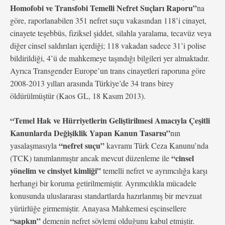
Homofobi ve Transfobi Temelli Nefret Suçları Raporu”
na
göre, raporlanabilen 351 nefret suçu vakasından 118’i cinayet,
cinayete teşebbüs, fiziksel şiddet, silahla yaralama, tecavüz veya
diğer cinsel saldırıları içerdiği; 118 vakadan sadece 31’i polise
bildirildiği, 4’ü de mahkemeye taşındığı bilgileri yer almaktadır.
Ayrıca Transgender Europe’un trans cinayetleri raporuna göre
2008-2013 yılları arasında Türkiye’de 34 trans birey
öldürülmüştür (Kaos GL, 18 Kasım 2013).
“Temel Hak ve Hürriyetlerin Geliştirilmesi Amacıyla Çeşitli
Kanunlarda Değişiklik Yapan Kanun Tasarısı”
nın
“nefret suçu”
yasalaşmasıyla
kavramı Türk Ceza Kanunu’nda
“cinsel
(TCK) tanımlanmıştır ancak mevcut düzenleme ile
yönelim ve cinsiyet kimliği”
temelli nefret ve ayrımcılığa karşı
herhangi bir koruma getirilmemiştir. Ayrımcılıkla mücadele
konusunda uluslararası standartlarda hazırlanmış bir mevzuat
yürürlüğe girmemiştir. Anayasa Mahkemesi eşcinsellere
“sapkın”
demenin nefret söylemi olduğunu kabul etmiştir.