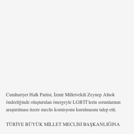
yapılan ağır müdahale, ülkemizde LGBTİ bireylerin ve
keza ifade özgürlüğünün, toplantı ve gösteri yürüyüşü
hakkının hiçe sayıldığını …
Cumhuriyet Halk Partisi, İzmir Milletvekili Zeynep Altıok
önderliğinde oluşturulan önergeyle LGBTİ’lerin sorunlarının
araştırılması üzere meclis komisyonu kurulmasını talep etti.
TÜRİYE BÜYÜK MİLLET MECLİSİ BAŞKANLIĞINA