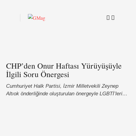
CHP’den Onur Haftası Yürüyüşüyle
İlgili Soru Önergesi
Cumhuriyet Halk Partisi, İzmir Milletvekili Zeynep
Altıok önderliğinde oluşturulan önergeyle LGBTİ’lerin
sorunlarının araştırılması üzere meclis komisyonu
kurulmasını talep etti. TÜRİYE BÜYÜK MİLLET
MECLİSİ BAŞKANLIĞINA 28.06.2015 tarihinde,
İstiklal Caddesi’nde, Uluslararası Onur Haftası
etkinliğine Tomalarla, biber gazı ve plastik mermilerle