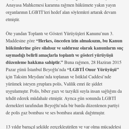
Anayasa Mahkemesi kararına rağmen hükümete yakın yayın
organlarının LGBTİ’leri hedef alan söylemleri artarak devam
etmiştir.
Öte yandan Toplantı ve Gösteri Yürüyüşleri Kanunu’nun 3.
“Herkes, önceden izin almaksızın, bu Kanun
Maddesine göre
hükümlerine göre silahsız ve saldırısız olarak kanunların suç
saymadığı belirli amaçlarla toplantı ve gösteri yürüyüşü
düzenleme hakkına sahiptir.”
Buna rağmen, 28 Haziran 2015
“LGBTİ Onur Yürüyüşü”
Pazar günü İstanbul Beyoğlu’nda
için Taksim Meydanı’nda toplanan ve İstiklal Caddesi’nde
yürümek isteyen gruplara polis, Valilik emri ile şiddet
uygulamıştır. Polis, biber gazı ve tazyikli suyla insan sağlığını da
tehdit ederek müdahale etmiştir. Ayrıca gün sonunda LGBTİ
dernekleri tarafından Beyoğlu’nda bir barda düzenlenen partiyi
de polis gaz bombası ve ses bombası atarak dağıtmıştır.
13 yıldır barışçıl şekilde gerçekleştirilen ve var olma mücadelesi