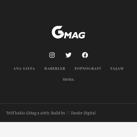
ANA SAYFA
HABERLER
POPNOGRAFI
YAŞAM
MODA
Telif hakkı GMag'a aittir. Build by ♡ Danke Digital