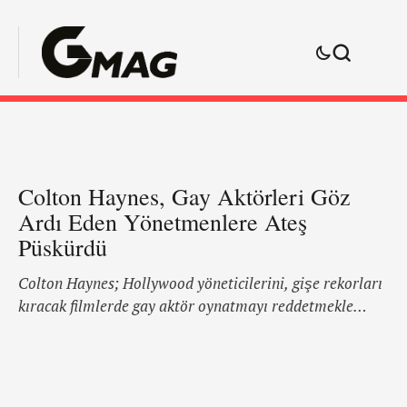
Colton Haynes, Gay Aktörleri Göz
Ardı Eden Yönetmenlere Ateş
Püskürdü
Colton Haynes; Hollywood yöneticilerini, gişe rekorları
kıracak filmlerde gay aktör oynatmayı reddetmekle
suçladı. Bu konuyla ilgili dolu olan eşcinsel aktör
Twitter'da patladı. "Hollywood mahvolmuş, berbat
halde! Odak noktalarının çoğu kişisel hayatınız üzerine
ve masaya getirmeniz gereken 'yetenek'le hiçbir ilgisi