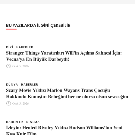
BU YAZILARDA ILGINI ÇEKEBILIR
DIZI
HABERLER
Stranger Things Yaratıcıları Will’in Açılma Sahnesi İçin:
Vecna’ya En Büyük Darbeydi!
Ocak 5, 2026
DÜNYA
HABERLER
Scary Movie Yıldızı Marlon Wayans Trans Çocuğu
Hakkında Konuştu: Bebeğimi her ne olursa olsun seveceğim
Ocak 5, 2026
HABERLER
SINEMA
İzleyin: Heated Rivalry Yıldızı Hudson Williams’tan Yeni
Kısa Kuir Film