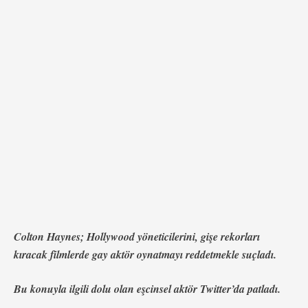
yok." Aktör, American Horror Story yapımcısı Ryan
Murphy, Arrow'un yapımcısı Greg Berlanti ve Teen
Wolf'un yaratıcısı Jeff Davis'i (Colton'a en …
Colton Haynes; Hollywood yöneticilerini, gişe rekorları
kıracak filmlerde gay aktör oynatmayı reddetmekle suçladı.
Bu konuyla ilgili dolu olan eşcinsel aktör Twitter’da patladı.