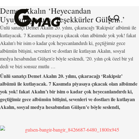
Demet Akalın ‘Heyecandan
Uyuyamıyorum, Teşekkürler Gülşen..’
Ünlü sanatçı Demet Akalın 20. yılını, çıkaracağı 'Rakipsiz' albümü ile
kutlayacak. 7 Kasımda piyasaya çıkacak olan albümde yok yok! fakat
Akalın'ı bir isim o kadar çok heyecanlandırdı ki, geçtiğimiz gece
albümün bitişini, sevenleri ve dostları ile kutlayan Akalın, sosyal
medya hesabından Gülşen'e böyle seslendi, '20. yılın çok özel bir yıl
dedi ve bizi sonsuz mutlu …
Ünlü sanatçı Demet Akalın 20. yılını, çıkaracağı ‘Rakipsiz’
albümü ile kutlayacak. 7 Kasımda piyasaya çıkacak olan albümde
yok yok! fakat Akalın’ı bir isim o kadar çok heyecanlandırdı ki,
geçtiğimiz gece albümün bitişini, sevenleri ve dostları ile kutlayan
Akalın, sosyal medya hesabından Gülşen’e böyle seslendi,