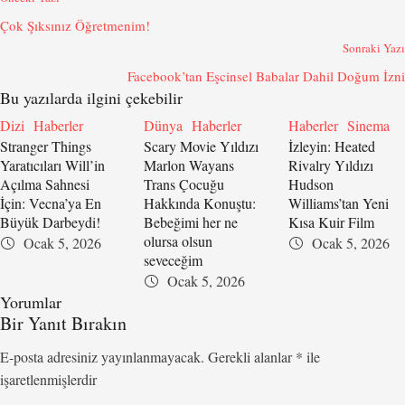
Çok Şıksınız Öğretmenim!
Sonraki Yazı
Facebook’tan Eşcinsel Babalar Dahil Doğum İzni
Bu yazılarda ilgini çekebilir
Dizi
Haberler
Dünya
Haberler
Haberler
Sinema
Stranger Things
Scary Movie Yıldızı
İzleyin: Heated
Yaratıcıları Will’in
Marlon Wayans
Rivalry Yıldızı
Açılma Sahnesi
Trans Çocuğu
Hudson
İçin: Vecna’ya En
Hakkında Konuştu:
Williams’tan Yeni
Büyük Darbeydi!
Bebeğimi her ne
Kısa Kuir Film
olursa olsun
Ocak 5, 2026
Ocak 5, 2026
seveceğim
Ocak 5, 2026
Yorumlar
Bir Yanıt Bırakın
E-posta adresiniz yayınlanmayacak.
Gerekli alanlar
*
ile
işaretlenmişlerdir