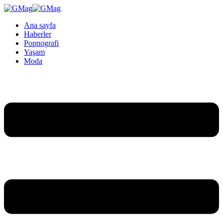
Ana sayfa
Haberler
Popnografi
Yaşam
Moda