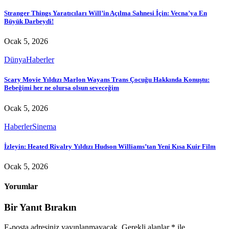
Stranger Things Yaratıcıları Will’in Açılma Sahnesi İçin: Vecna’ya En
Büyük Darbeydi!
Ocak 5, 2026
Dünya
Haberler
Scary Movie Yıldızı Marlon Wayans Trans Çocuğu Hakkında Konuştu:
Bebeğimi her ne olursa olsun seveceğim
Ocak 5, 2026
Haberler
Sinema
İzleyin: Heated Rivalry Yıldızı Hudson Williams’tan Yeni Kısa Kuir Film
Ocak 5, 2026
Yorumlar
Bir Yanıt Bırakın
E-posta adresiniz yayınlanmayacak.
Gerekli alanlar
*
ile