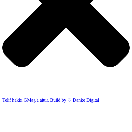
Telif hakkı GMag'a aittir. Build by ♡ Danke Digital