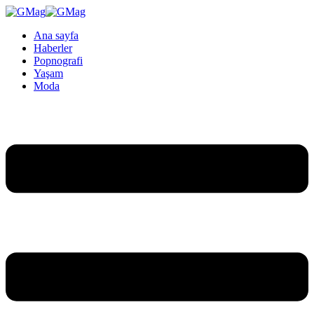
Ana sayfa
Haberler
Popnografi
Yaşam
Moda