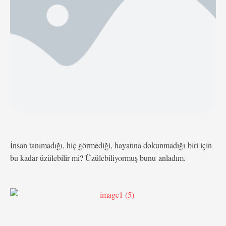
bile ellerinizdeki kanı temizlemeyecek. O temiz adam
her zaman …
İnsan tanımadığı, hiç görmediği, hayatına dokunmadığı biri için
bu kadar üzülebilir mi? Üzülebiliyormuş bunu anladım.