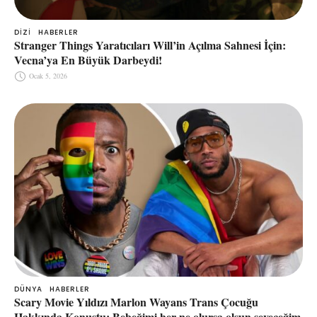
DIZI
HABERLER
Stranger Things Yaratıcıları Will’in Açılma Sahnesi İçin:
Vecna’ya En Büyük Darbeydi!
Ocak 5, 2026
DÜNYA
HABERLER
Scary Movie Yıldızı Marlon Wayans Trans Çocuğu
Hakkında Konuştu: Bebeğimi her ne olursa olsun seveceğim