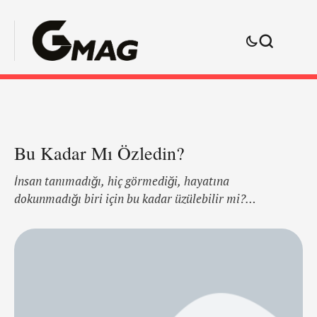
Bu Kadar Mı Özledin?
İnsan tanımadığı, hiç görmediği, hayatına
dokunmadığı biri için bu kadar üzülebilir mi?
Üzülebiliyormuş bunu anladım. Bilmeyenler illa ki
vardır; Ozancan Akkuş ODTÜ 'de Elektrik Elektronik
Mühendisliği bölümü öğrencisiydi, henüz hazırlık
sınıfındaydı. Daha önce 10 Ekim 2015 günü Ankara'da
Barış Mitingi sırasında arkadaşı Ali Denizi kaybetmiş
ve sosyal medya hesabından "Gözlerimizden akan yaş