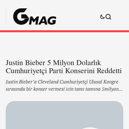
Justin Bieber 5 Milyon Dolarlık
Cumhuriyetçi Parti Konserini Reddetti
Justin Bieber’a Cleveland Cumhuriyetçi Ulusal Kongre
sırasında bir konser vermesi icin tamı tamına 5milyon
dolar sunuldu. Kanada doğumlu pop starın ajansına ve
dedikodu sitelerine göre anlaşma kağıt üzerinde hoş
görünüyordu; nakit para, karşılanan masraflar ve
Cumhuriyetçi partiyi destekleme zorunluluğunun
olmaması… Fakat Parti daha sonradan işleri