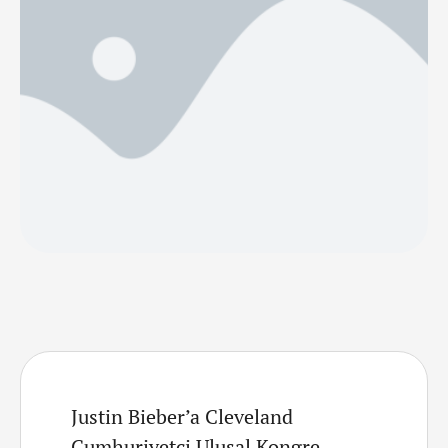
değiştirdi, mesaj şöyle: “Sözleşmeye göre 5 milyon
dolar CP (Cumhuriyetçi …
Justin Bieber’a Cleveland
Cumhuriyetçi Ulusal Kongre