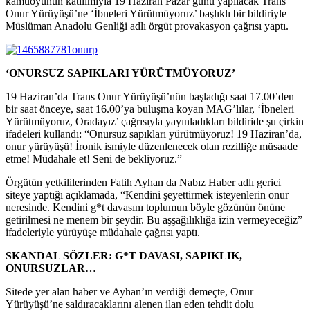
kamuoyunun katılımıyla 19 Haziran Pazar günü yapılacak Trans
Onur Yürüyüşü’ne ‘İbneleri Yürütmüyoruz’ başlıklı bir bildiriyle
Müslüman Anadolu Genliği adlı örgüt provakasyon çağrısı yaptı.
‘ONURSUZ SAPIKLARI YÜRÜTMÜYORUZ’
19 Haziran’da Trans Onur Yürüyüşü’nün başladığı saat 17.00’den
bir saat önceye, saat 16.00’ya buluşma koyan MAG’lılar, ‘İbneleri
Yürütmüyoruz, Oradayız’ çağrısıyla yayınladıkları bildiride şu çirkin
ifadeleri kullandı: “Onursuz sapıkları yürütmüyoruz! 19 Haziran’da,
onur yürüyüşü! İronik ismiyle düzenlenecek olan rezilliğe müsaade
etme! Müdahale et! Seni de bekliyoruz.”
Örgütün yetkililerinden Fatih Ayhan da Nabız Haber adlı gerici
siteye yaptığı açıklamada, “Kendini şeyettirmek isteyenlerin onur
neresinde. Kendini g*t davasını toplumun böyle gözünün önüne
getirilmesi ne menem bir şeydir. Bu aşşağılıklığa izin vermeyeceğiz”
ifadeleriyle yürüyüşe müdahale çağrısı yaptı.
SKANDAL SÖZLER: G*T DAVASI, SAPIKLIK,
ONURSUZLAR…
Sitede yer alan haber ve Ayhan’ın verdiği demeçte, Onur
Yürüyüşü’ne saldıracaklarını alenen ilan eden tehdit dolu