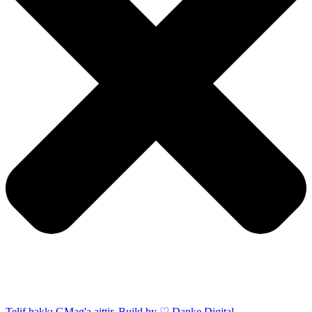
Telif hakkı GMag'a aittir. Build by ♡ Danke Digital