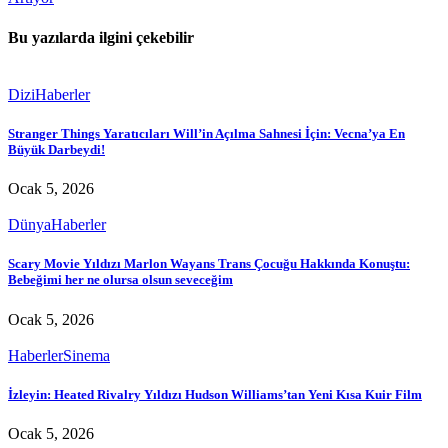
Bu yazılarda ilgini çekebilir
Dizi
Haberler
Stranger Things Yaratıcıları Will’in Açılma Sahnesi İçin: Vecna’ya En
Büyük Darbeydi!
Ocak 5, 2026
Dünya
Haberler
Scary Movie Yıldızı Marlon Wayans Trans Çocuğu Hakkında Konuştu:
Bebeğimi her ne olursa olsun seveceğim
Ocak 5, 2026
Haberler
Sinema
İzleyin: Heated Rivalry Yıldızı Hudson Williams’tan Yeni Kısa Kuir Film
Ocak 5, 2026