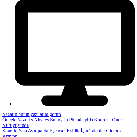
Yazarın bütün yazılarını görün
Önceki Yazı
It’s Always Sunny In Philadelphia Kadrosu Onur
Yürüyüşünde
Sonraki Yazı
Avrupa’da Eşcinsel Evlilik İçin Talepler Giderek
Artıyor