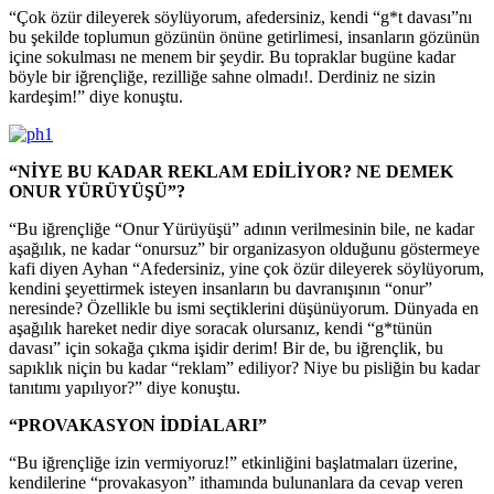
“Çok özür dileyerek söylüyorum, afedersiniz, kendi “g*t davası”nı
bu şekilde toplumun gözünün önüne getirlimesi, insanların gözünün
içine sokulması ne menem bir şeydir. Bu topraklar bugüne kadar
böyle bir iğrençliğe, rezilliğe sahne olmadı!. Derdiniz ne sizin
kardeşim!” diye konuştu.
“NİYE BU KADAR REKLAM EDİLİYOR? NE DEMEK
ONUR YÜRÜYÜŞÜ”?
“Bu iğrençliğe “Onur Yürüyüşü” adının verilmesinin bile, ne kadar
aşağılık, ne kadar “onursuz” bir organizasyon olduğunu göstermeye
kafi diyen Ayhan “Afedersiniz, yine çok özür dileyerek söylüyorum,
kendini şeyettirmek isteyen insanların bu davranışının “onur”
neresinde? Özellikle bu ismi seçtiklerini düşünüyorum. Dünyada en
aşağılık hareket nedir diye soracak olursanız, kendi “g*tünün
davası” için sokağa çıkma işidir derim! Bir de, bu iğrençlik, bu
sapıklık niçin bu kadar “reklam” ediliyor? Niye bu pisliğin bu kadar
tanıtımı yapılıyor?” diye konuştu.
“PROVAKASYON İDDİALARI”
“Bu iğrençliğe izin vermiyoruz!” etkinliğini başlatmaları üzerine,
kendilerine “provakasyon” ithamında bulunanlara da cevap veren