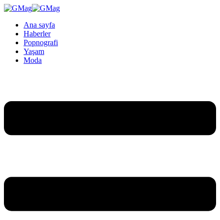
Ana sayfa
Haberler
Popnografi
Yaşam
Moda