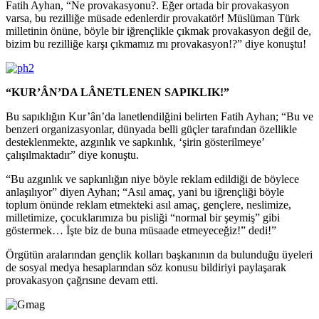
Fatih Ayhan, “Ne provakasyonu?. Eğer ortada bir provakasyon
varsa, bu rezilliğe müsade edenlerdir provakatör! Müslüman Türk
milletinin önüne, böyle bir iğrençlikle çıkmak provakasyon değil de,
bizim bu rezilliğe karşı çıkmamız mı provakasyon!?” diye konuştu!
“KUR’ÂN’DA LÂNETLENEN SAPIKLIK!”
Bu sapıklığın Kur’ân’da lanetlendilğini belirten Fatih Ayhan; “Bu ve
benzeri organizasyonlar, dünyada belli güçler tarafından özellikle
desteklenmekte, azgınlık ve sapkınlık, ‘şirin gösterilmeye’
çalışılmaktadır” diye konuştu.
“Bu azgınlık ve sapkınlığın niye böyle reklam edildiği de böylece
anlaşılıyor” diyen Ayhan; “Asıl amaç, yani bu iğrençliği böyle
toplum önünde reklam etmekteki asıl amaç, gençlere, neslimize,
milletimize, çocuklarımıza bu pisliği “normal bir şeymiş” gibi
göstermek… İşte biz de buna müsaade etmeyeceğiz!” dedi!”
Örgütün aralarından gençlik kolları başkanının da bulunduğu üyeleri
de sosyal medya hesaplarından söz konusu bildiriyi paylaşarak
provakasyon çağrısıne devam etti.