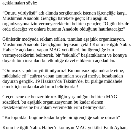
açıklamaları şöyle:
“Onuru yürüyüşü” adı altında sergilenmek istenen iğrençliğe karşı,
Müslüman Anadolu Gençliği harekete geçti; Bu aşağılık
organizasyona izin vermeyeceklerini belirten gençler, “O gün biz de
orda olacağız ve onlara buranın Anadolu olduğunu hatırlatacağız”
Günlerdir medyada reklam edilen, tanıtılan aşağılık organizasyon,
Müslüman Anadolu Gençliğinin tepkisini çekti! Konu ile ilgili Nabız
Haber’e açıklama yapan MAG yetkilileri, bu iğrençliğe izin
vermeyeceklerini belirterek, bir “etkinlik” başlattıklarını ve konuya
duyarlı tüm insanları bu etkinliğe davet ettiklerini açıkladılar.
“Onursuz sapıkları yürütmüyoruz! Bu onursuzluğa müsade etme,
müdahale et!” çağrısı yapan tanıtımları sosyal medya hesabından
duyuran gençlik, 19 Haziran’da Taksim’de, bu pisliğe müdahele
etmek için orda olacaklarını belirtiyorlar!
Geçen sene de benzer bir rezilliğin yaşandığını belirten MAG
sözcüleri, bu aşağılık organizasyonun bu kadar alenen
desteklenmesine bir anlam veremediklerini belirtiyorlar.
“Bu topraklar bugüne kadar böyle bir iğrençliğe sahne olmadı”
Konu ile ilgili Nabız Haber’e konuşan MAG yetkilisi Fatih Ayhan;