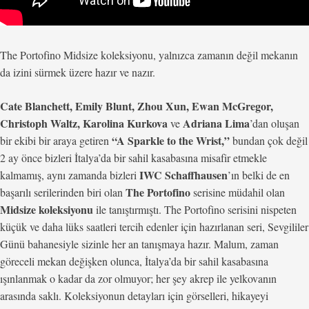
The Portofino Midsize koleksiyonu, yalnızca zamanın değil mekanın
da izini sürmek üzere hazır ve nazır.
Cate Blanchett, Emily Blunt, Zhou Xun, Ewan McGregor,
Christoph Waltz, Karolina Kurkova
Adriana Lima
ve
’dan oluşan
“A Sparkle to the Wrist,”
bir ekibi bir araya getiren
bundan çok değil
2 ay önce bizleri İtalya’da bir sahil kasabasına misafir etmekle
IWC Schaffhausen
kalmamış, aynı zamanda bizleri
’ın belki de en
The Portofino
başarılı serilerinden biri olan
serisine müdahil olan
Midsize koleksiyonu
ile tanıştırmıştı. The Portofino serisini nispeten
küçük ve daha lüks saatleri tercih edenler için hazırlanan seri, Sevgililer
Günü bahanesiyle sizinle her an tanışmaya hazır. Malum, zaman
göreceli mekan değişken olunca, İtalya’da bir sahil kasabasına
ışınlanmak o kadar da zor olmuyor; her şey akrep ile yelkovanın
arasında saklı. Koleksiyonun detayları için görselleri, hikayeyi