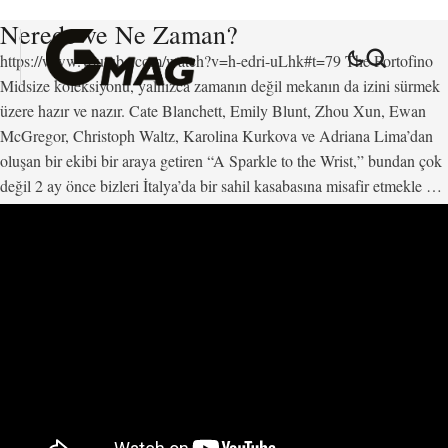
Nerede ve Ne Zaman?
https://www.youtube.com/watch?v=h-edri-uLhk#t=79 The Portofino
Midsize koleksiyonu, yalnızca zamanın değil mekanın da izini sürmek
üzere hazır ve nazır. Cate Blanchett, Emily Blunt, Zhou Xun, Ewan
McGregor, Christoph Waltz, Karolina Kurkova ve Adriana Lima’dan
oluşan bir ekibi bir araya getiren “A Sparkle to the Wrist,” bundan çok
değil 2 ay önce bizleri İtalya’da bir sahil kasabasına misafir etmekle …