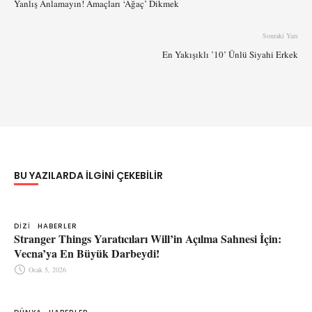
Yanlış Anlamayın! Amaçları ‘Ağaç’ Dikmek
Sonraki Yazı
En Yakışıklı ’10’ Ünlü Siyahi Erkek
BU YAZILARDA ILGINI ÇEKEBILIR
DIZI
HABERLER
Stranger Things Yaratıcıları Will’in Açılma Sahnesi İçin:
Vecna’ya En Büyük Darbeydi!
Ocak 5, 2026