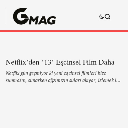
Netflix’den ’13’ Eşcinsel Film Daha
Netflix gün geçmiyor ki yeni eşcinsel filmleri bize
sunmasın, sunarken ağzımızın suları akıyor, izlemek için
yanı başımızda koynuna yatıp, patlamış mısırları
hüpleteceğimiz bir sevgili istesek de, bu filmleri bir
saniye bile kaçırmamak adına izlemeye başlıyoruz. Yani
başlayın! işte Netflix'in süper '13' ü 52 TUESDAY
BLACKBİRD CHECKERS EAT WİTH ME GAYBY BABY
MARGARİTA, WİTH A STRAW …