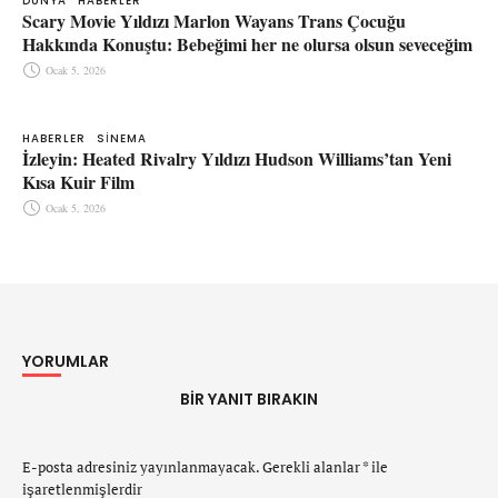
DÜNYA
HABERLER
Scary Movie Yıldızı Marlon Wayans Trans Çocuğu
Hakkında Konuştu: Bebeğimi her ne olursa olsun seveceğim
Ocak 5, 2026
HABERLER
SINEMA
İzleyin: Heated Rivalry Yıldızı Hudson Williams’tan Yeni
Kısa Kuir Film
Ocak 5, 2026
YORUMLAR
BIR YANIT BIRAKIN
E-posta adresiniz yayınlanmayacak.
Gerekli alanlar
*
ile
işaretlenmişlerdir