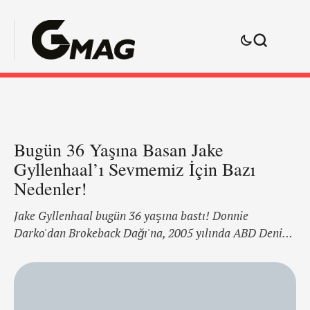
Bugün 36 Yaşına Basan Jake
Gyllenhaal’ı Sevmemiz İçin Bazı
Nedenler!
Jake Gyllenhaal bugün 36 yaşına bastı! Donnie
Darko'dan Brokeback Dağı'na, 2005 yılında ABD Deniz
Piyadeleri için çekilen Jarhead filminden, Yarından
Sonra filmine kadar, bir çok filmde gönüllerimizi
fethetti. Şimdi 36 olan Gyllenhaal'ı deliler gibi
sevmemiz için bazı nedenler var, onlardan 'azıcığını'