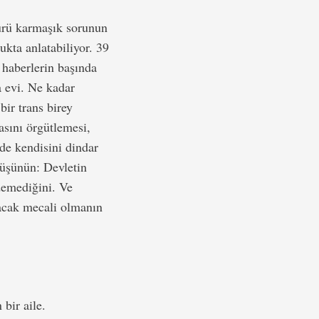
 sürü karmaşık sorunun
ukta anlatabiliyor. 39
haberlerin başında
a evi. Ne kadar
bir trans birey
asını örgütlemesi,
de kendisini dindar
düşünün: Devletin
edemediğini. Ve
pacak mecali olmanın
bir aile.