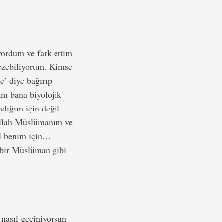
yordum ve fark ettim
gezebiliyorum. Kimse
’ diye bağırıp
am bana biyolojik
dığım için değil.
lillah Müslümanım ve
il benim için…
 bir Müslüman gibi
 nasıl geçiniyorsun