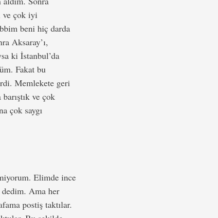
m aldım. Sonra
 ve çok iyi
abbim beni hiç darda
nra Aksaray’ı,
sa ki İstanbul’da
düm. Fakat bu
rdi. Memlekete geri
 barıştık ve çok
na çok saygı
emiyorum. Elimde ince
ın dedim. Ama her
afama postiş taktılar.