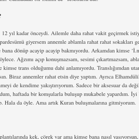
?
 12 yıl kadar önceydi. Ailemle daha rahat vakit geçirmek isti
 pardesümü giyersem annemle ablamla rahat rahat sokakları 
 bana dönüp acayip acayip bakmıyordu. Arkamdan kimse ‘İ.ne
öylece. Ağzımı açıp konuşmazsam, sesimi çıkartmazsam, abl
e kimse trans olduğumu dahi anlamıyordu. Translığımdan utan
asın. Biraz annemler rahat etsin diye yaptım. Ayrıca Elhamdü
ünmeyi de kendime yakıştırıyorum. Sadece bir aksesuar da değ
dum, haftada bir komşularla buluşup mukabele yapardım. İyi
p. Hala da öyle. Ama artık Kuran buluşmalarına gitmiyorum.
lantılarında kek, çörek var ama kimse bana nasıl yaşıyorsun,