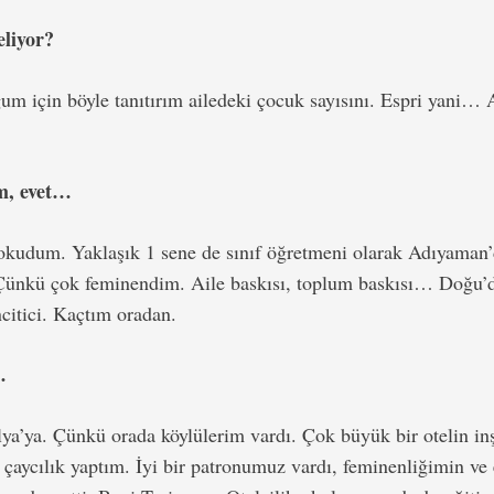
liyor?
um için böyle tanıtırım ailedeki çocuk sayısını. Espri yani…
m, evet…
okudum. Yaklaşık 1 sene de sınıf öğretmeni olarak Adıyaman’d
Çünkü çok feminendim. Aile baskısı, toplum baskısı… Doğu’
citici. Kaçtım oradan.
…
lya’ya. Çünkü orada köylülerim vardı. Çok büyük bir otelin in
e çaycılık yaptım. İyi bir patronumuz vardı, feminenliğimin ve