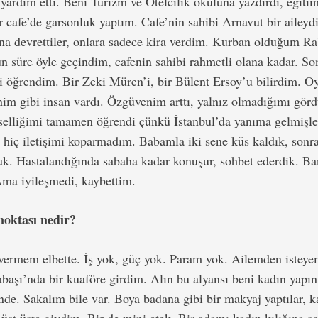
yardım etti. Beni Turizm ve Otelcilik okuluna yazdırdı, eğiti
r cafe’de garsonluk yaptım. Cafe’nin sahibi Arnavut bir aileydi
ana devrettiler, onlara sadece kira verdim. Kurban olduğum R
 süre öyle geçindim, cafenin sahibi rahmetli olana kadar. So
 öğrendim. Bir Zeki Müren’i, bir Bülent Ersoy’u bilirdim. Oy
enim gibi insan vardı. Özgüvenim arttı, yalnız olmadığımı gör
elliğimi tamamen öğrendi çünkü İstanbul’da yanıma gelmişle
 hiç iletişimi koparmadım. Babamla iki sene küs kaldık, sonra
duk. Hastalandığında sabaha kadar konuşur, sohbet ederdik. Ba
ma iyileşmedi, kaybettim.
noktası nedir?
vermem elbette. İş yok, güç yok. Param yok. Ailemden istey
labaşı’nda bir kuaföre girdim. Alın bu alyansı beni kadın yap
inde. Sakalım bile var. Boya badana gibi bir makyaj yaptılar, k