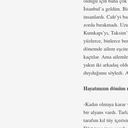
olduğu için bana çok 
İstanbul’a geldim. Bi
insanlardı. Cafe’yi b
zorda bırakmadı. Uzun
Kumkapı’yı, Taksim’i
yüzlerce, binlerce b
dönemde ailem eşcins
kaçtılar. Ama ailemle
yakın iki arkadaş ol
duyduğunu söyledi. A
Hayatınızın dönüm 
-Kadın olmaya karar 
bir alyans vardı. Tar
tarafım kıl tüy içeris