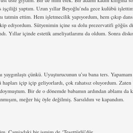
 üst üste giydim. Bir de mini etek. Bir adamı kadın kılığına so
 işçiliği yaptım. Uzun yıllar Beyoğlu’nda gece kulübü işlett
ı tatmin ettim. Hem işletmecilik yapıyordum, hem çıkıp dan
 takip ediyordum. Sütyenimin içine su dolu prezervatifi göğüs
ı. Yıllar içinde estetik ameliyatlarımı da oldum. Sonra disko
ı yaygınlaştı çünkü. Uyuşturucunun u’su bana ters. Yapamam 
hapları içip içip geliyorlardı, çok rahatsız oluyordum. Zaten 
ık doymuştum. Bir de o dönemde babamın ardından ablamı da 
nmışım, meğer hiç öyle değilmiş. Sarsıldım ve kapandım.
dim. Camiadaki bir ismim de ‘Tesettürlü’dür.