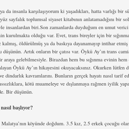
 ya da insanla karşılaşıyorum ki yaşadıkları, hatta varlığı bir
yüz sayfalık toplumsal siyaset kitabının anlatamadığını bir sol
e insanlardan biri.
Son zamanlarda duyduğum en umut verici 
nin kurulmakta olduğu var. Evet, trans bireyler için bir sığınm
z kalmış, öldürülmüş ya da baskıya dayanamayıp intihar etmiş 
düşünün. Artık onların bir çatısı var. Öykü Ay’ın trans cami
ir araya gelebilmesiyle. Birazdan hem bu sığınma evinin hem 
ımlayan Öykü Ay’ın hikayesini okuyacaksınız. Okurken lütfen 
 ve dindarlık kavramlarını. Bunların gerçek hayatı nasıl tarif 
nssızlıklara, kötü muameleye ve dışlanmaya rağmen iyilik ya
de. Bir düşünün.
nasıl başlıyor?
Malatya’nın köyünde doğdum. 3.5 kız, 2.5 erkek çocuğu olan 