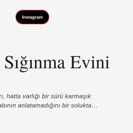
Instagram
k Sığınma Evini
ı, hatta varlığı bir sürü karmaşık
abının anlatamadığını bir solukta
 zamanlarda duyduğum en umut verici
r. Evet, trans bireyler için bir sığınma