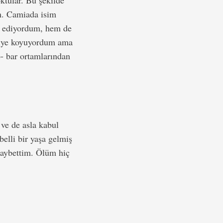
ktular. Bu şekilde
im. Camiada isim
s ediyordum, hem de
 diye koyuyordum ama
- bar ortamlarından
ve de asla kabul
belli bir yaşa gelmiş
kaybettim. Ölüm hiç