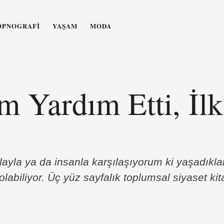
OPNOGRAFI
YAŞAM
MODA
m Yardım Etti, İl
layla ya da insanla karşılaşıyorum ki yaşadıklar
labiliyor. Üç yüz sayfalık toplumsal siyaset kit
39 yaşındaki Öykü Ay öyle insanlardan biri.Son
da bir trans sığınma evinin kurulmakta olduğu va