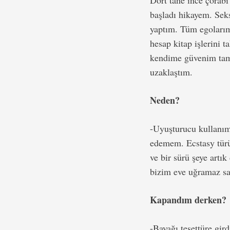
Dört tane ince çorabı
başladı hikayem. Seks
yaptım. Tüm egolarım
hesap kitap işlerini
kendime güvenim tamd
uzaklaştım.
Neden?
-Uyuşturucu kullanım
edemem. Ecstasy türü 
ve bir sürü şeye art
bizim eve uğramaz sa
Kapandım derken?
-Bayağı tesettüre gir