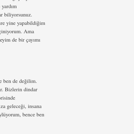
e yardım
r biliyorsunuz.
re yine yapabildiğim
geçiniyorum. Ama
leyim de bir çayımı
ce ben de değilim.
. Bizlerin dindar
risinde
za geleceği, insana
söylüyorum, bence ben