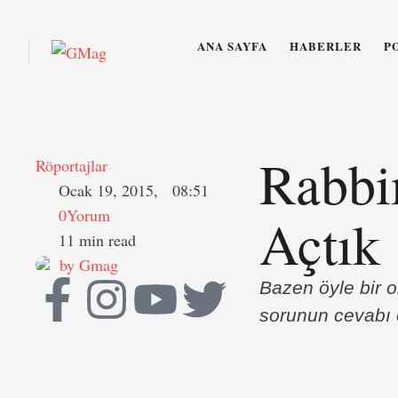
ANA SAYFA
HABERLER
P
Rabbi
Röportajlar
Ocak 19, 2015
,
08:51
0
Yorum
Açtık
11
 min read
by 
Gmag
Bazen öyle bir o
sorunun cevabı o
anlatabiliyor. 
haberlerin başın
…