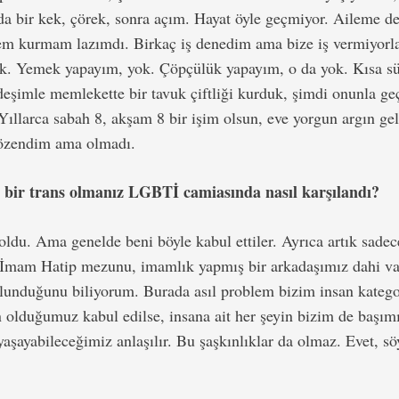
da bir kek, çörek, sonra açım. Hayat öyle geçmiyor. Aileme d
tem kurmam lazımdı. Birkaç iş denedim ama bize iş vermiyorla
k. Yemek yapayım, yok. Çöpçülük yapayım, o da yok. Kısa sü
rdeşimle memlekette bir tavuk çiftliği kurduk, şimdi onunla 
Yıllarca sabah 8, akşam 8 bir işim olsun, eve yorgun argın ge
özendim ama olmadı.
r bir trans olmanız LGBTİ camiasında nasıl karşılandı?
oldu. Ama genelde beni böyle kabul ettiler. Ayrıca artık sade
. İmam Hatip mezunu, imamlık yapmış bir arkadaşımız dahi var
bulunduğunu biliyorum. Burada asıl problem bizim insan katego
olduğumuz kabul edilse, insana ait her şeyin bizim de başımı
 yaşayabileceğimiz anlaşılır. Bu şaşkınlıklar da olmaz. Evet, 