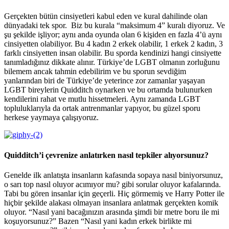
Gerçekten bütün cinsiyetleri kabul eden ve kural dahilinde olan
dünyadaki tek spor. Biz bu kurala “maksimum 4” kuralı diyoruz. Ve
şu şekilde işliyor; aynı anda oyunda olan 6 kişiden en fazla 4’ü aynı
cinsiyetten olabiliyor. Bu 4 kadın 2 erkek olabilir, 1 erkek 2 kadın, 3
farklı cinsiyetten insan olabilir. Bu sporda kendinizi hangi cinsiyette
tanımladığınız dikkate alınır. Türkiye’de LGBT olmanın zorluğunu
bilemem ancak tahmin edebilirim ve bu sporun sevdiğim
yanlarından biri de Türkiye’de yeterince zor zamanlar yaşayan
LGBT bireylerin Quidditch oynarken ve bu ortamda bulunurken
kendilerini rahat ve mutlu hissetmeleri. Aynı zamanda LGBT
topluluklarıyla da ortak antrenmanlar yapıyor, bu güzel sporu
herkese yaymaya çalışıyoruz.
Quidditch’i çevrenize anlatırken nasıl tepkiler alıyorsunuz?
Genelde ilk anlatışta insanların kafasında sopaya nasıl biniyorsunuz,
o sarı top nasıl oluyor acımıyor mu? gibi sorular oluyor kafalarında.
Tabi bu gören insanlar için geçerli. Hiç görmemiş ve Harry Potter ile
hiçbir şekilde alakası olmayan insanlara anlatmak gerçekten komik
oluyor. “Nasıl yani bacağınızın arasında şimdi bir metre boru ile mi
koşuyorsunuz?” Bazen “Nasıl yani kadın erkek birlikte mi