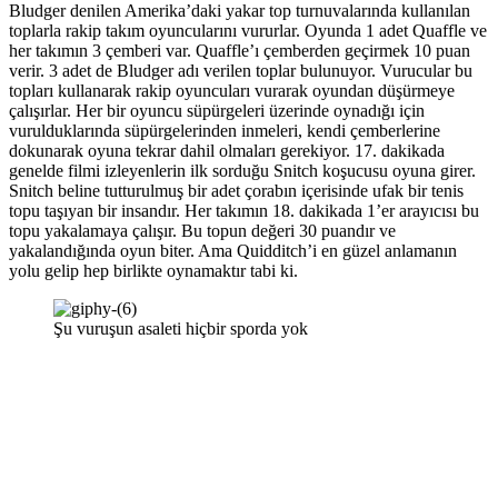
Bludger denilen Amerika’daki yakar top turnuvalarında kullanılan
toplarla rakip takım oyuncularını vururlar. Oyunda 1 adet Quaffle ve
her takımın 3 çemberi var. Quaffle’ı çemberden geçirmek 10 puan
verir. 3 adet de Bludger adı verilen toplar bulunuyor. Vurucular bu
topları kullanarak rakip oyuncuları vurarak oyundan düşürmeye
çalışırlar. Her bir oyuncu süpürgeleri üzerinde oynadığı için
vurulduklarında süpürgelerinden inmeleri, kendi çemberlerine
dokunarak oyuna tekrar dahil olmaları gerekiyor. 17. dakikada
genelde filmi izleyenlerin ilk sorduğu Snitch koşucusu oyuna girer.
Snitch beline tutturulmuş bir adet çorabın içerisinde ufak bir tenis
topu taşıyan bir insandır. Her takımın 18. dakikada 1’er arayıcısı bu
topu yakalamaya çalışır. Bu topun değeri 30 puandır ve
yakalandığında oyun biter. Ama Quidditch’i en güzel anlamanın
yolu gelip hep birlikte oynamaktır tabi ki.
Şu vuruşun asaleti hiçbir sporda yok