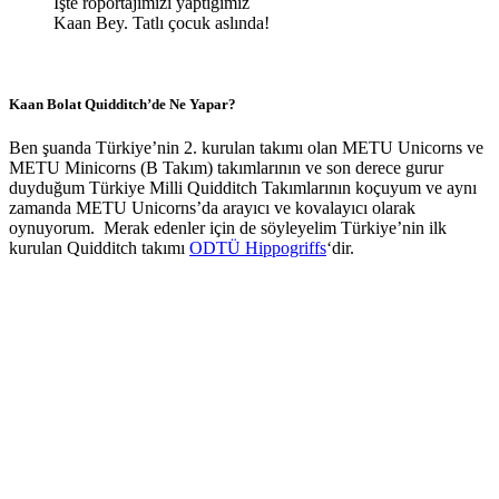
İşte röportajımızı yaptığımız
Kaan Bey. Tatlı çocuk aslında!
Kaan Bolat Quidditch’de Ne Yapar?
Ben şuanda Türkiye’nin 2. kurulan takımı olan METU Unicorns ve
METU Minicorns (B Takım) takımlarının ve son derece gurur
duyduğum Türkiye Milli Quidditch Takımlarının koçuyum ve aynı
zamanda METU Unicorns’da arayıcı ve kovalayıcı olarak
oynuyorum. Merak edenler için de söyleyelim Türkiye’nin ilk
kurulan Quidditch takımı
ODTÜ Hippogriffs
‘dir.