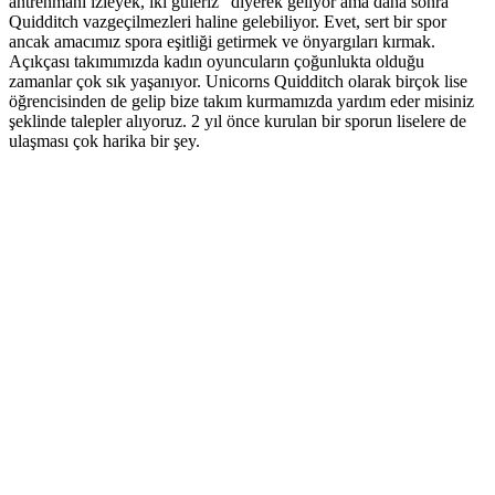
antrenmanı izleyek, iki güleriz” diyerek geliyor ama daha sonra
Quidditch vazgeçilmezleri haline gelebiliyor. Evet, sert bir spor
ancak amacımız spora eşitliği getirmek ve önyargıları kırmak.
Açıkçası takımımızda kadın oyuncuların çoğunlukta olduğu
zamanlar çok sık yaşanıyor. Unicorns Quidditch olarak birçok lise
öğrencisinden de gelip bize takım kurmamızda yardım eder misiniz
şeklinde talepler alıyoruz. 2 yıl önce kurulan bir sporun liselere de
ulaşması çok harika bir şey.