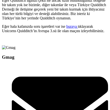
Eğer Quidditch ilginizi çekti ise ancak sizin bulunduğunuz bölgede
bir takım yok ise bizimle, diğer takımlar ile veya Türkiye Quidditch
Derneği ile iletişime geçerek yeni bir takım kurmak için ihtiyacınız
olan her türlü bilgiyi ve desteği alabilirsiniz. Biz isteriz ki
Türkiye’nin her yerinde Quidditch oynansın.
Eğer hala kafanızda soru işaretleri var ise
buraya
tıklayarak
Unicorns Quidditch’in Avrupa 3.sü ile olan maçını izleyebilirsiniz.
Gmag