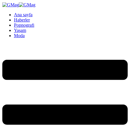
Ana sayfa
Haberler
Popnografi
Yaşam
Moda