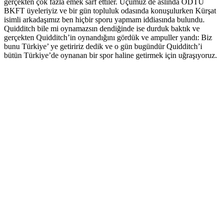
gerçekten çok fazla emek sarf ettiler. Üçümüz de aslında ODTÜ
BKFT üyeleriyiz ve bir gün topluluk odasında konuşulurken Kürşat
isimli arkadaşımız ben hiçbir sporu yapmam iddiasında bulundu.
Quidditch bile mi oynamazsın dendiğinde ise durduk baktık ve
gerçekten Quidditch’in oynandığını gördük ve ampuller yandı: Biz
bunu Türkiye’ ye getiririz dedik ve o gün bugündür Quidditch’i
bütün Türkiye’de oynanan bir spor haline getirmek için uğraşıyoruz.