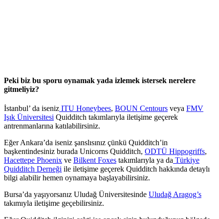
Peki biz bu sporu oynamak yada izlemek istersek nerelere
gitmeliyiz?
İstanbul’ da iseniz
ITU Honeybees
,
BOUN Centours
veya
FMV
Işık Üniversitesi
Quidditch takımlarıyla iletişime geçerek
antrenmanlarına katılabilirsiniz.
Eğer Ankara’da iseniz şanslısınız çünkü Quidditch’in
başkentindesiniz burada Unicorns Quidditch,
ODTÜ Hippogriffs
,
Hacettepe Phoenix
ve
Bilkent Foxes
takımlarıyla ya da
Türkiye
Quidditch Derneği
ile iletişime geçerek Quidditch hakkında detaylı
bilgi alabilir hemen oynamaya başlayabilirsiniz.
Bursa’da yaşıyorsanız Uludağ Üniversitesinde
Uludağ Aragog’s
takımıyla iletişime geçebilirsiniz.