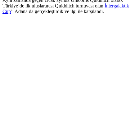
Aynı zamanda geçen Ocak ayında Unicorns Quidditch olarak
Türkiye’de ilk uluslararası Quidditch turnuvası olan
İntergalaktik
Cup
’ı Adana da gerçekleştirdik ve ilgi ile karşılandı.