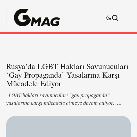
Rusya’da LGBT Hakları Savunucuları
‘Gay Propaganda’ Yasalarına Karşı
Mücadele Ediyor
LGBT hakları savunucuları “gay propaganda”
yasalarına karşı mücadele etmeye devam ediyor.
Rusya’daki bir şehir, ulusal kararlara karşı gelerek, ve
Onur Yürüyüşü’ne izin vererek bir ilki gerçekleştirmiş
olabilir. Rusya’nın batısındaki bir şehir olan Perm, “gay
propaganda” karşıtı yasaların aslında ifade ve