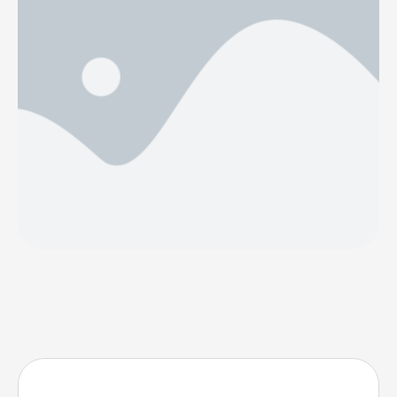
toplanma özgürlüklerini koruyan yasalarla çeliştiğine
dikkat çekiyor. Gay hakları aktivistleri, bir başvuru ile
…