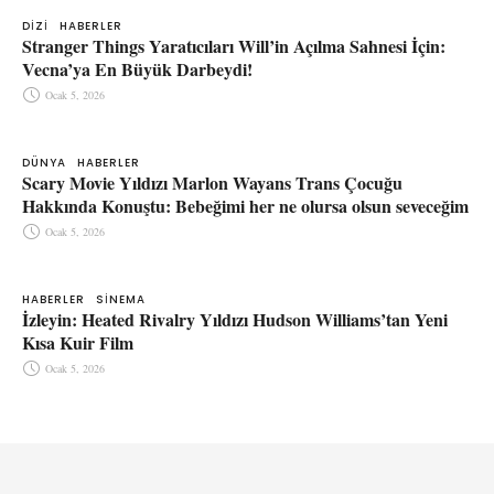
DIZI
HABERLER
Stranger Things Yaratıcıları Will’in Açılma Sahnesi İçin:
Vecna’ya En Büyük Darbeydi!
Ocak 5, 2026
DÜNYA
HABERLER
Scary Movie Yıldızı Marlon Wayans Trans Çocuğu
Hakkında Konuştu: Bebeğimi her ne olursa olsun seveceğim
Ocak 5, 2026
HABERLER
SINEMA
İzleyin: Heated Rivalry Yıldızı Hudson Williams’tan Yeni
Kısa Kuir Film
Ocak 5, 2026