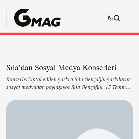
Sıla’dan Sosyal Medya Konserleri
Konserleri iptal edilen şarkıcı Sıla Gençoğlu şarkılarını
sosyal medyadan paylaşıyor Sıla Gençoğlu, 15 Temmuz
darbe girişimi sonrası Yenikapı'da gerçekleşen
"Demokrasi ve Şehitler Mitingi" hakkında "Darbeye
karşıyım ama böyle bir şovun içinde bulunmak
istemiyorum" açıklamasını yapmıştı. Bu sözleri
sonrasında büyük tepki toplayan ve konserleri iptal
edilen Sıla çareyi sosyal medyada buldu. Son olarak 3