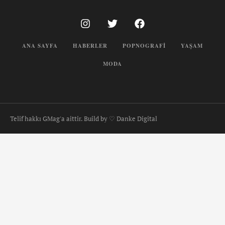
ANA SAYFA
HABERLER
POPNOGRAFI
YAŞAM
MODA
Telif hakkı GMag'a aittir. Build by ♡ Danke Digital