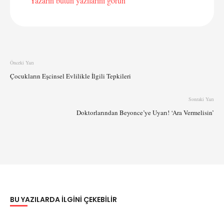
Yazarın bütün yazılarını görün
Önceki Yazı
Çocukların Eşcinsel Evlilikle İlgili Tepkileri
Sonraki Yazı
Doktorlarından Beyonce’ye Uyarı! ‘Ara Vermelisin’
BU YAZILARDA ILGINI ÇEKEBILIR