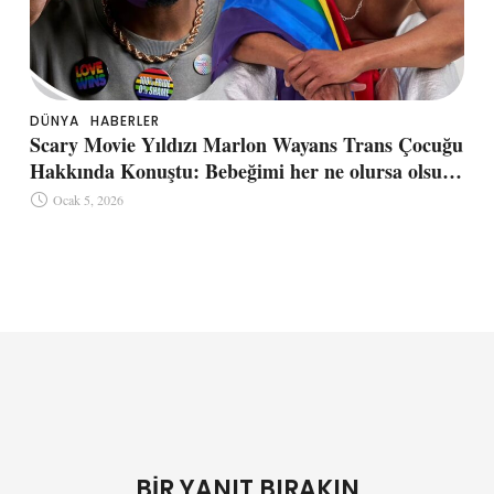
DÜNYA
HABERLER
Scary Movie Yıldızı Marlon Wayans Trans Çocuğu
Hakkında Konuştu: Bebeğimi her ne olursa olsun
seveceğim
Ocak 5, 2026
BIR YANIT BIRAKIN