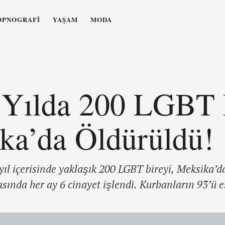
OPNOGRAFI
YAŞAM
MODA
 Yılda 200 LGBT 
ka’da Öldürüldü!
yıl içerisinde yaklaşık 200 LGBT bireyi, Meksika’d
rasında her ay 6 cinayet işlendi. Kurbanların 93’ü 
rey öldürüldü. “Trans kadınlar bu tür şiddettin ve v
cinayetleri sayısı, …