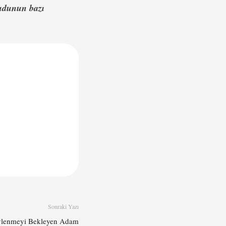
cudunun bazı
Sonraki Yazı
Evlenmeyi Bekleyen Adam