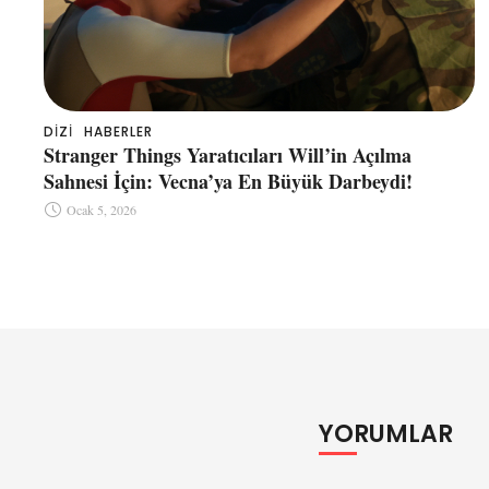
DIZI
HABERLER
Stranger Things Yaratıcıları Will’in Açılma
Sahnesi İçin: Vecna’ya En Büyük Darbeydi!
Ocak 5, 2026
YORUMLAR