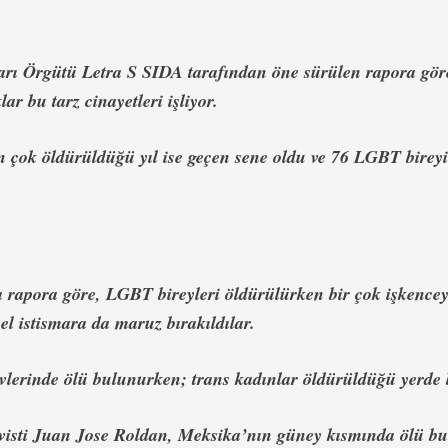
rı Örgütü Letra S SIDA tarafından öne sürülen rapora göre,
ar bu tarz cinayetleri işliyor.
 çok öldürüldüğü yıl ise geçen sene oldu ve 76 LGBT bireyi 
 rapora göre, LGBT bireyleri öldürülürken bir çok işkencey
el istismara da maruz bırakıldılar.
vlerinde ölü bulunurken; trans kadınlar öldürüldüğü yerde b
isti Juan Jose Roldan, Meksika’nın güney kısmında ölü b