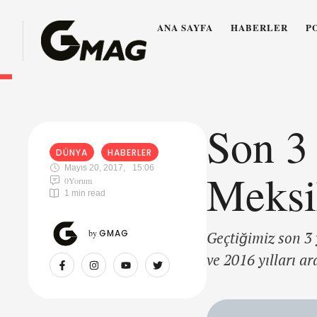
ANA SAYFA
HABERLER
P
Son 3
DÜNYA
HABERLER
Mayıs 20, 2017
,
15:06
Meksi
0
Yorum
1
 min read
by 
GMAG
Geçtiğimiz son 3 
ve 2016 yılları a
ve 1 biseksüel bi
defa trans kadın 