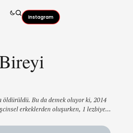
Instagram
Bireyi
a öldürüldü. Bu da demek oluyor ki, 2014
eşcinsel erkeklerden oluşurken, 1 lezbiyen
ahşetin bir numaralı hedefi oluyor. İlk