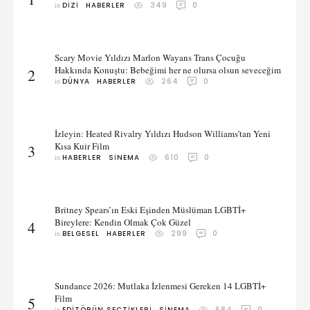
in 
DIZI
HABERLER
349
0
Scary Movie Yıldızı Marlon Wayans Trans Çocuğu
Hakkında Konuştu: Bebeğimi her ne olursa olsun seveceğim
2
in 
DÜNYA
HABERLER
264
0
İzleyin: Heated Rivalry Yıldızı Hudson Williams’tan Yeni
Kısa Kuir Film
3
in 
HABERLER
SINEMA
610
0
Britney Spears’ın Eski Eşinden Müslüman LGBTİ+
Bireylere: Kendin Olmak Çok Güzel
4
in 
BELGESEL
HABERLER
299
0
Sundance 2026: Mutlaka İzlenmesi Gereken 14 LGBTİ+
Film
5
in 
EDITÖRÜN SEÇTIKLERI
SINEMA
684
0