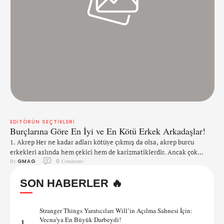
EDITÖRÜN SEÇTIKLERI
Burçlarına Göre En İyi ve En Kötü Erkek Arkadaşlar!
1. Akrep Her ne kadar adları kötüye çıkmış da olsa, akrep burcu
erkekleri aslında hem çekici hem de karizmatiklerdir. Ancak çok
By 
GMAG
0
 Comments
derin ve karmaşık olduklarını da söylemeden edemeyiz. Eğer bir
Akrep erkeğinin kalbini kazanmayı başarabilirseniz, aşkı, bağlılığı ve
SON HABERLER 🔥
adanmışlığı her zaman sizin olacaktır. Akrep erkekleri tüm burçların
içinde en sadık olanlarıdır ve en iyi erkek …
Stranger Things Yaratıcıları Will’in Açılma Sahnesi İçin:
Vecna’ya En Büyük Darbeydi!
1