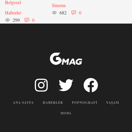
Belgesel
Sinema
Haberler
682
0
299
0
ANA SAYFA
HABERLER
POPNOGRAFI
YAŞAM
MODA