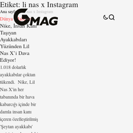
Etiket:
li nas x Instagram
Ana sayfa
li nas x Instagram
Dünya
Haberler
Nike, İnsan Kanı
Taşıyan
Ayakkabıları
Yüzünden Lil
Nas X’i Dava
Ediyor!
1.018 dolarlık
ayakkabılar çoktan
tükendi. Nike, Lil
Nas X'in her
tabanında bir hava
kabarcığı içinde bir
damla insan kanı
içeren özelleştirilmiş
'Şeytan ayakkabı'