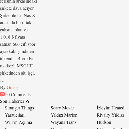
serisinin arkasındaki
şirkete dava açıyor.
Şirket ile Lil Nas X
arasında bir ortak
çalışma olan ve
1.018 $ fiyata
satılan 666 çift spor
ayakkabı şimdiden
tükendi. Brooklyn
merkezli MSCHF
şirketinden altı işçi,
…
By 
Gmag
0
 Comments
Son Haberler 🔥
Stranger Things
Scary Movie
İzleyin: Heated
Yaratıcıları
Yıldızı Marlon
Rivalry Yıldızı
Will’in Açılma
Wayans Trans
Hudson