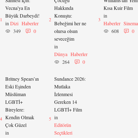
Sahnesi İçin:
Çocuğu
Williams’tan Yeni
Vecna’ya En
Hakkında
Kısa Kuir Film
Büyük Darbeydi!
Konuştu:
in 
1
2
3
in 
Dizi
Haberler
Bebeğimi her ne
Haberler
Sinema
349
0
olursa olsun
608
0
seveceğim
in 
Dünya
Haberler
264
0
Britney Spears’ın
Sundance 2026:
Eski Eşinden
Mutlaka
Müslüman
İzlenmesi
LGBTİ+
Gereken 14
Bireylere:
LGBTİ+ Film
Kendin Olmak
in 
4
5
Çok Güzel
Editörün 
in 
Seçtikleri