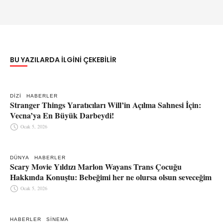
BU YAZILARDA ILGINI ÇEKEBILIR
DIZI
HABERLER
Stranger Things Yaratıcıları Will’in Açılma Sahnesi İçin:
Vecna’ya En Büyük Darbeydi!
Ocak 5, 2026
DÜNYA
HABERLER
Scary Movie Yıldızı Marlon Wayans Trans Çocuğu
Hakkında Konuştu: Bebeğimi her ne olursa olsun seveceğim
Ocak 5, 2026
HABERLER
SINEMA