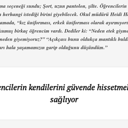
ma seçeneği sundu; Şort, uzun pantolon, şilte. Öğrencilerin 
 herhangi istediği birini giyebilecek. Okul müdürü Heidi 
lamada, “kız üniforması, erkek üniforması olarak ayırmıyor
umuş birkaç öğrencim vardı. Dediler ki: “Neden etek giym
, neden giyemiyoruz?” “Açıkçası bunu oldukça mantıklı buld
kları hala yaşamamızın garip olduğunu düşündüm.”
ncilerin kendilerini güvende hissetmel
sağlıyor