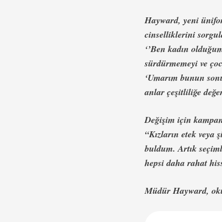
Hayward, yeni ünifor
cinselliklerini sor
‘’Ben kadın olduğum 
sürdürmemeyi ve çocu
‘Umarım bunun sonuc
anlar çeşitliliğe değ
Değişim için kampany
“Kızların etek veya ş
buldum. Artık seçiml
hepsi daha rahat his
Müdür Hayward, okulu