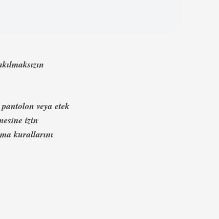
akılmaksızın
 pantolon veya etek
mesine izin
rma kurallarını