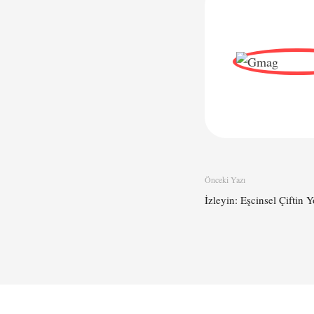
Önceki Yazı
İzleyin: Eşcinsel Çiftin