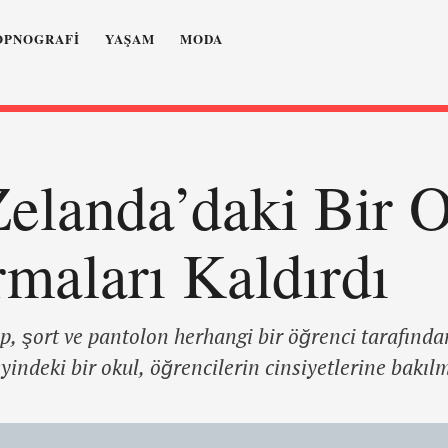
OPNOGRAFI
YAŞAM
MODA
elanda’daki Bir O
maları Kaldırdı
ap, şort ve pantolon herhangi bir öğrenci tarafından
indeki bir okul, öğrencilerin cinsiyetlerine bakıl
allarını değiştirdi. Bazı kız öğrenciler pantolon g
orth Orta Okulu cinsiyete bağlı üniforma kurallar