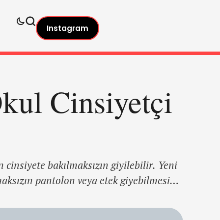
Instagram
kul Cinsiyetçi
 cinsiyete bakılmaksızın giyilebilir. Yeni
maksızın pantolon veya etek giyebilmesi
iymesine izin verilmediğinden şikayet
ını kaldırdı. Okul beş adet üniforma