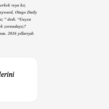
erkek veya kız
Hayward, Otago Daily
uz ” dedi. “Geçen
ek zorundayız?
um. 2016 yıllarıydı
erini