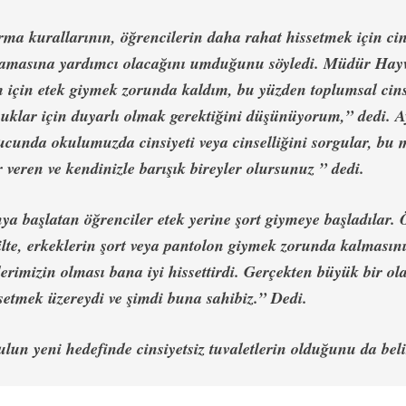
ma kurallarının, öğrencilerin daha rahat hissetmek için cins
gulamasına yardımcı olacağını umduğunu söyledi. Müdür Ha
için etek giymek zorunda kaldım, bu yüzden toplumsal cinsi
klar için duyarlı olmak gerektiğini düşünüyorum,” dedi. Ay
unda okulumuzda cinsiyeti veya cinselliğini sorgular, bu 
er veren ve kendinizle barışık bireyler olursunuz ” dedi.
a başlatan öğrenciler etek yerine şort giymeye başladılar. 
ilte, erkeklerin şort veya pantolon giymek zorunda kalmasını
erimizin olması bana iyi hissettirdi. Gerçekten büyük bir ol
setmek üzereydi ve şimdi buna sahibiz.” Dedi.
n yeni hedefinde cinsiyetsiz tuvaletlerin olduğunu da belir