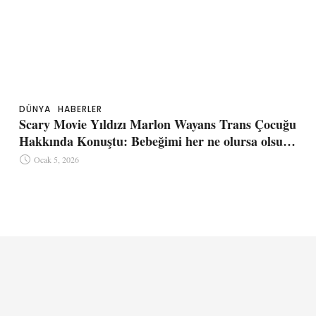
DÜNYA
HABERLER
Scary Movie Yıldızı Marlon Wayans Trans Çocuğu
Hakkında Konuştu: Bebeğimi her ne olursa olsun
seveceğim
Ocak 5, 2026