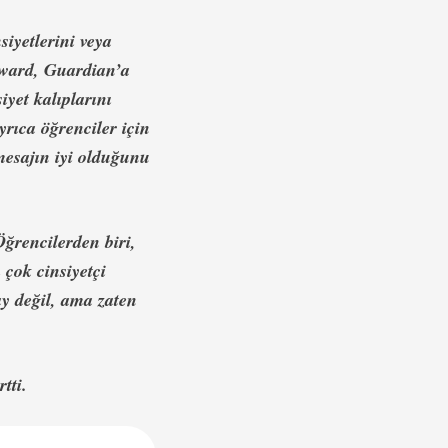
iyetlerini veya
yward, Guardian’a
yet kalıplarını
rıca öğrenciler için
mesajın iyi olduğunu
Öğrencilerden biri,
 çok cinsiyetçi
ay değil, ama zaten
tti.