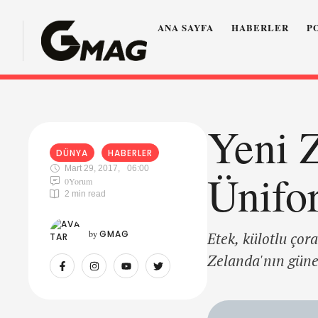
ANA SAYFA
HABERLER
P
Yeni Z
DÜNYA
HABERLER
Mart 29, 2017
,
06:00
Ünifor
0
Yorum
2
 min read
by 
GMAG
Etek, külotlu çor
Zelanda'nın güney
için üniforma kur
edince, Dunedin N