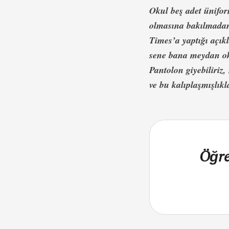
Okul beş adet ünifor
olmasına bakılmadan
Times’a yaptığı açık
sene bana meydan ok
Pantolon giyebiliriz
ve bu kalıplaşmışlı
Öğre