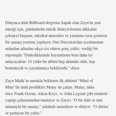
Dünyaca ünlü Billboard dergisine kapak olan Zayn’in yeni
müziği için, günümüzün müzik dinleyicilerinin dikkatini
çekmeyi başaran, müzikal atmosfere ve yaratıma özen gösteren
bir sanatçı yorumu yapılıyor. One Direction’dan ayrılmasının
ardından adından sıkça söz ettiren genç yıldız, verdiği bir
röportajda “Dinlediklerinde hayranlarım beni daha iyi
anlayacaklar: 10 yıldır bu albüm hep aklımda oldu, hep
benimleydi ve yayınlamayı bekliyordu.” diyor.
Zayn Malik’in merakla beklenen ilk albümü “Mind of
Mine”da ünlü prodüktör Malay ile çalıştı. Malay, daha
önce Frank Ocean, Alicia Keys, ve John Legend gibi isimlerle
yaptığı çalışmalardan tanınıyor ve Zayn’ı “O bir dahi ve tam
anlamıyla bir sanatçı.” şeklinde tanımlıyor ve ekliyor: “O dürüst
ve parlayan bir yıldız.”