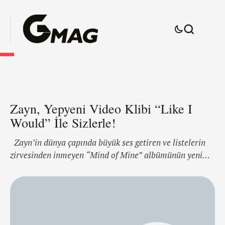
Zayn, Yepyeni Video Klibi “Like I
Would” İle Sizlerle!
Zayn’in dünya çapında büyük ses getiren ve listelerin
zirvesinden inmeyen “Mind of Mine” albümünün yeni
video klibi yayınlandı! Yönetmenliğini daha önce Kanye
West, Drake, Rihanna gibi önemli isimlerle çalışan
“Director X”in üstlendiği video klip, yazın yeni
hitlerinden olacak olan “LIKE I WOULD” şarkısına
çekildi. Frank Ocean, Alicia Keys, ve John Legend gibi