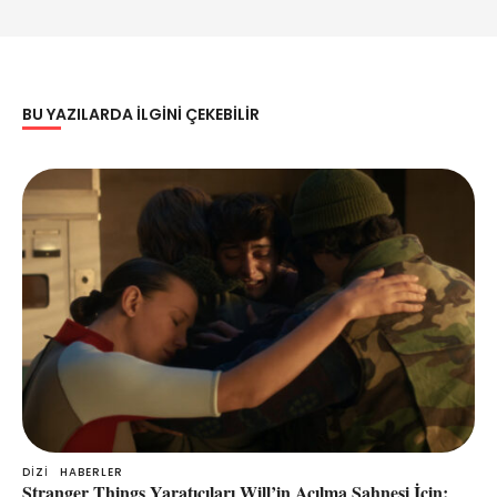
BU YAZILARDA ILGINI ÇEKEBILIR
DIZI
HABERLER
Stranger Things Yaratıcıları Will’in Açılma Sahnesi İçin: