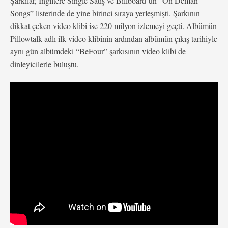
Şarkılar, İngiltere Single Satış ve Billboard’un “On Deman
Songs” listerinde de yine birinci sıraya yerleşmişti. Şarkının
dikkat çeken video klibi ise 220 milyon izlemeyi geçti. Albümün
Pillowtalk adlı ilk video klibinin ardından albümün çıkış tarihiyle
aynı gün albümdeki “BeFour” şarkısının video klibi de
dinleyicilerle buluştu.