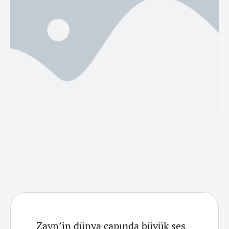
isimlerden tanıdığımız Malay’ın prodüktörlüğünü …
Zayn’in dünya çapında büyük ses