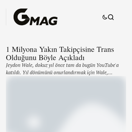
1 Milyona Yakın Takipçisine Trans
Olduğunu Böyle Açıkladı
Jeydon Wale, dokuz yıl önce tam da bugün YouTube'a
katıldı. Yıl dönümünü onurlandırmak için Wale,
845.000 takipçisine trans olduğunu açıkladı. "Bu
konuyu, sonunda konuşabileceğim bir noktaya kadar
getirebildiğim için, kendimi çok seviyorum ve kabul
ediyorum. Adım Jeydon Whale, kadından erkek
transseksüelim" diye açıkladı. "Bunun anlamı, kendimi
her zaman bir erkek gibi hissettim, ben …