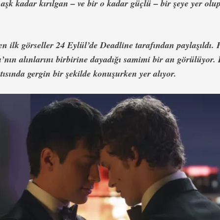
aşk kadar kırılgan – ve bir o kadar güçlü – bir şeye yer ol
n ilk görseller 24 Eylül’de
Deadline
tarafından paylaşıldı. 
’nın alınlarını birbirine dayadığı samimi bir an görülüyor. 
antısında gergin bir şekilde konuşurken yer alıyor.