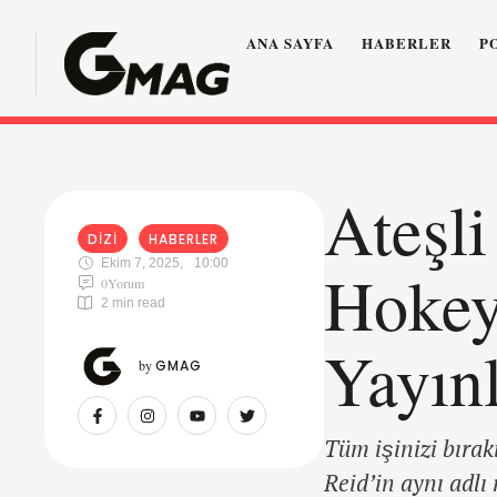
ANA SAYFA
HABERLER
P
Ateşli
DIZI
HABERLER
Ekim 7, 2025
,
10:00
Hokeyi
0
Yorum
2
 min read
Yayın
by 
GMAG
Tüm işinizi bırak
Reid’in aynı adl