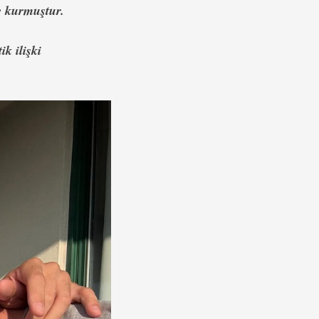
e kurmuştur.
k ilişki