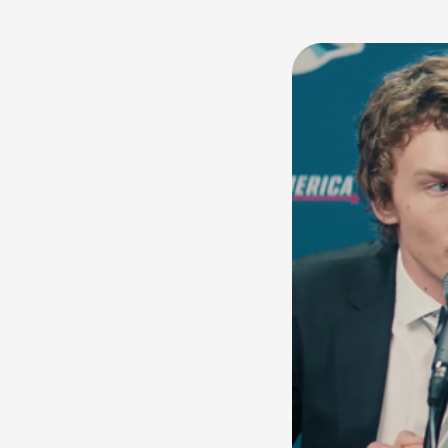
Williams) ve Ilya
iki sporcu, kariy
buluşmalar …