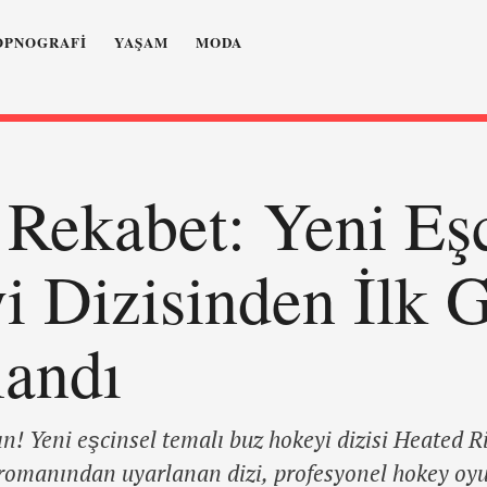
OPNOGRAFI
YAŞAM
MODA
 Rekabet: Yeni Eş
 Dizisinden İlk G
landı
ın! Yeni eşcinsel temalı buz hokeyi dizisi Heated Ri
ı romanından uyarlanan dizi, profesyonel hokey o