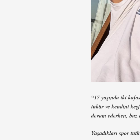
“17 yaşında iki kafas
inkâr ve kendini keş
devam ederken, buz d
Yaşadıkları spor tut