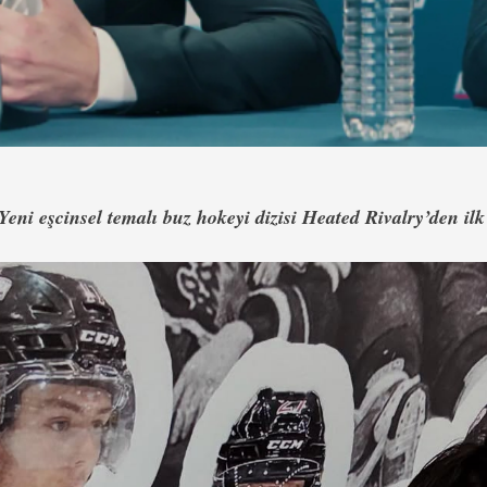
Yeni eşcinsel temalı buz hokeyi dizisi
Heated Rivalry
’den ilk