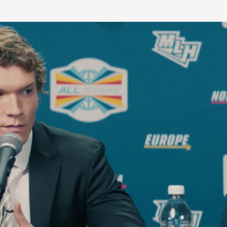
 Rozanov’un (Connor Storrie) hikâyesini konu alıyo
erlerini buz üzerindeki yoğun rekabet üzerine kurm