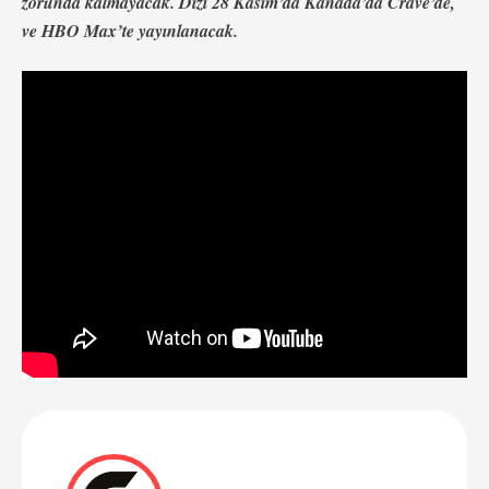
zorunda kalmayacak. Dizi 28 Kasım’da Kanada’da Crave’de,
ve HBO Max’te yayınlanacak.