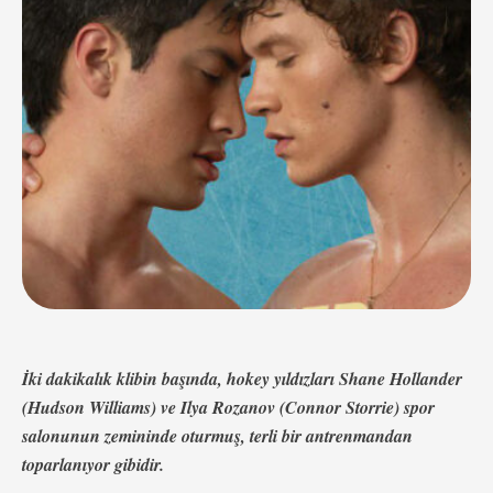
her şey” olup olmadığını sorduğunda, Shane muzipçe
“Neredeyse,” diye karşılık verir. …
İki dakikalık klibin başında, hokey yıldızları Shane Hollander
(Hudson Williams) ve Ilya Rozanov (Connor Storrie) spor
salonunun zemininde oturmuş, terli bir antrenmandan
toparlanıyor gibidir.