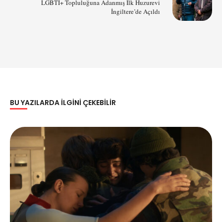
LGBTİ+ Topluluğuna Adanmış İlk Huzurevi
İngiltere’de Açıldı
BU YAZILARDA ILGINI ÇEKEBILIR