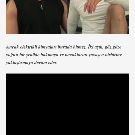
Ancak elektrikli kimyaları burada bitmez. İki aşık, göz göze
yoğun bir şekilde bakmaya ve bacaklarını yavaşça birbirine
yaklaştırmaya devam eder.