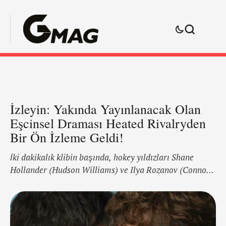
İzleyin: Yakında Yayınlanacak Olan
Eşcinsel Draması Heated Rivalryden
Bir Ön İzleme Geldi!
İki dakikalık klibin başında, hokey yıldızları Shane
Hollander (Hudson Williams) ve Ilya Rozanov (Connor
Storrie) spor salonunun zemininde oturmuş, terli bir
antrenmandan toparlanıyor gibidir. “Ne lanet bir
gündü, ha?” diye nefes verir Ilya. Shane ise “Evet,
tamamen,” diye ekler. Ilya, Shane’e bunun “hayal ettiği