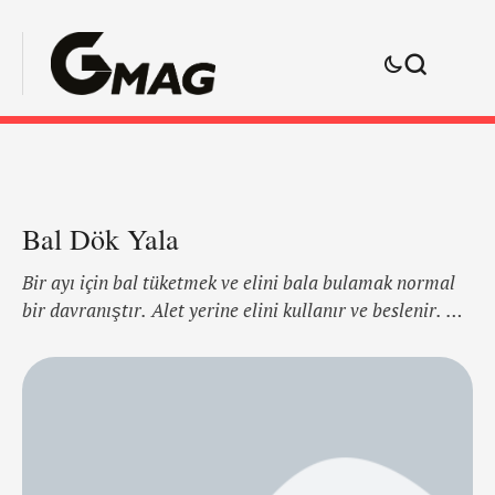
Bal Dök Yala
Bir ayı için bal tüketmek ve elini bala bulamak normal
bir davranıştır. Alet yerine elini kullanır ve beslenir. Bu
doğal görüntüyü gözlemleyen Blake Little, elden aşağı
akan balı seyrederek uzvu koruyan bir dış iskelet olarak
yorumluyor. Ve "Preservation" isimli fotoğraf
çalışmasında sadece ele değil insan bedeninin
tamamına bal dökerek modelleri içsel hayvanlarıyla
buluşturuyor. https://www.youtube.com/watch?