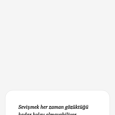
kaynıyor! Reddedildiyseniz veya sevişemiyorsanız strese
girmeyin, dünyanın sonu değil! 2. …
Sevişmek her zaman gözüktüğü
kadar kolay olmayabiliyor.