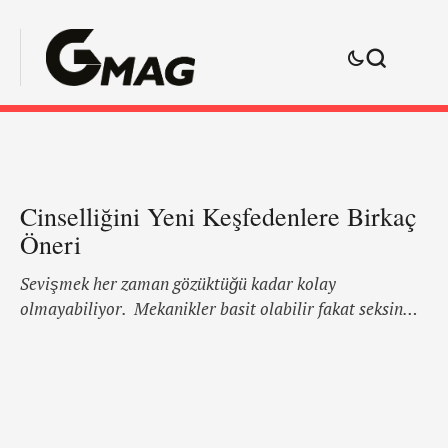
Cinselliğini Yeni Keşfedenlere Birkaç
Öneri
Sevişmek her zaman gözüktüğü kadar kolay
olmayabiliyor. Mekanikler basit olabilir fakat seksin
düşünsel bir boyutu da bulunuyor. Bu boyutu
kolaylaştırmak adına, faydalı olabileceğini
düşündüğümüz birkaç önerimiz var. 1. Elinizi sallasanız
ellisi Seks yapacağım diye aptal bir işe kalkışmayın.
Etraf birbirinden tatlı, birbirinden yakışıklı erkekler ile