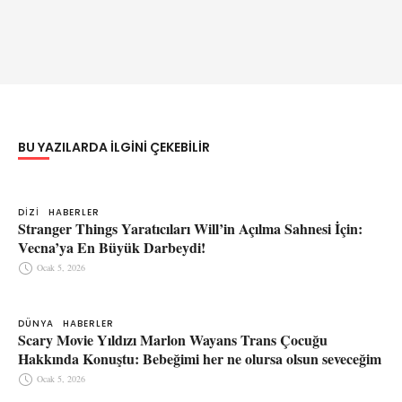
BU YAZILARDA ILGINI ÇEKEBILIR
DIZI
HABERLER
Stranger Things Yaratıcıları Will’in Açılma Sahnesi İçin:
Vecna’ya En Büyük Darbeydi!
Ocak 5, 2026
DÜNYA
HABERLER
Scary Movie Yıldızı Marlon Wayans Trans Çocuğu
Hakkında Konuştu: Bebeğimi her ne olursa olsun seveceğim
Ocak 5, 2026